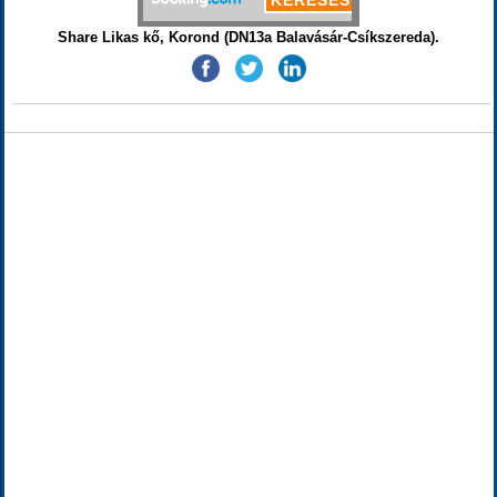
Share Likas kő, Korond (DN13a Balavásár-Csíkszereda).