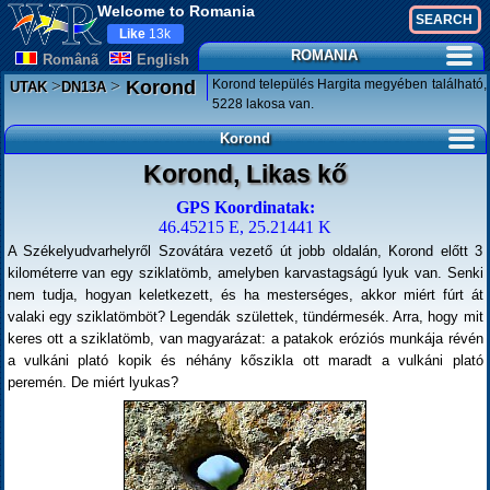
Welcome to Romania
Like
13k
ROMANIA
Românã
English
>
>
Korond település Hargita megyében található,
Korond
UTAK
DN13A
5228 lakosa van.
Korond
Korond, Likas kő
GPS Koordinatak:
46.45215 E, 25.21441 K
A Székelyudvarhelyről Szovátára vezető út jobb oldalán, Korond előtt 3
kilométerre van egy sziklatömb, amelyben karvastagságú lyuk van. Senki
nem tudja, hogyan keletkezett, és ha mesterséges, akkor miért fúrt át
valaki egy sziklatömböt? Legendák születtek, tündérmesék. Arra, hogy mit
keres ott a sziklatömb, van magyarázat: a patakok eróziós munkája révén
a vulkáni plató kopik és néhány kőszikla ott maradt a vulkáni plató
peremén. De miért lyukas?