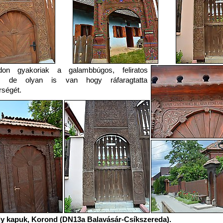
don gyakoriak a galambbúgos, feliratos
, de olyan is van hogy ráfaragtatta
ségét.
y kapuk, Korond (DN13a Balavásár-Csíkszereda).