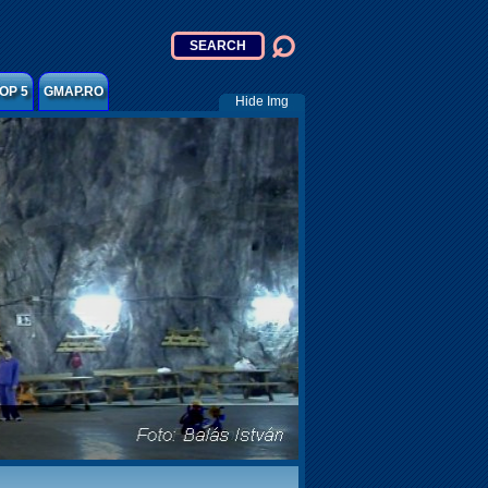
OP 5
GMAP.RO
Hide Img