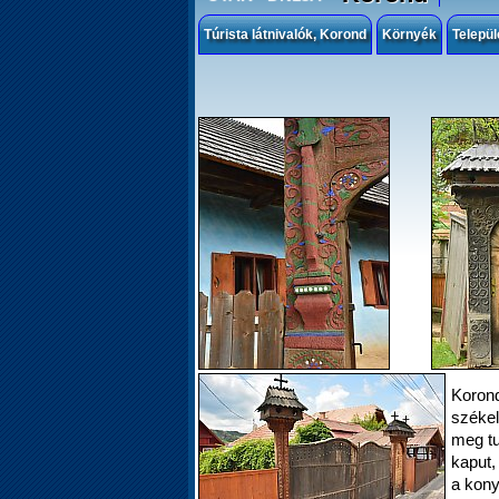
Túrista látnivalók, Korond
Környék
Telepü
Korond
székel
meg tu
kaput,
a kony