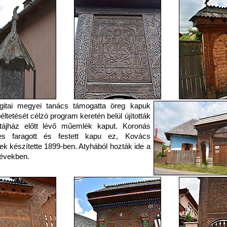
gitai megyei tanács támogatta öreg kapuk
éltetését célzó program keretén belül újították
 tájház előtt lévő műemlék kaput. Koronás
es faragott és festett kapu ez, Kovács
k készítette 1899-ben. Atyhából hozták ide a
években.