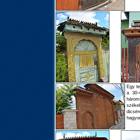
Egy te
a 30-4
három
széke
dicsé
hagyo