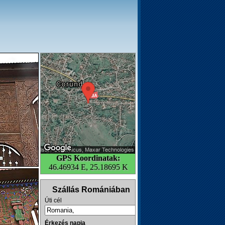
GPS Koordinatak:
46.46934 E, 25.18695 K