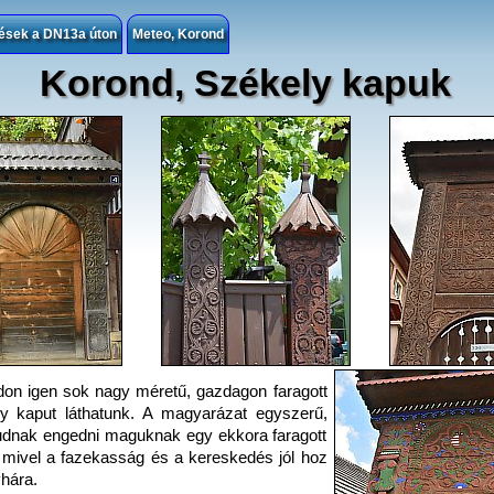
lések a DN13a úton
Meteo, Korond
Korond, Székely kapuk
on igen sok nagy méretű, gazdagon faragott
y kaput láthatunk. A magyarázat egyszerű,
dnak engedni maguknak egy ekkora faragott
 mivel a fazekasság és a kereskedés jól hoz
hára.