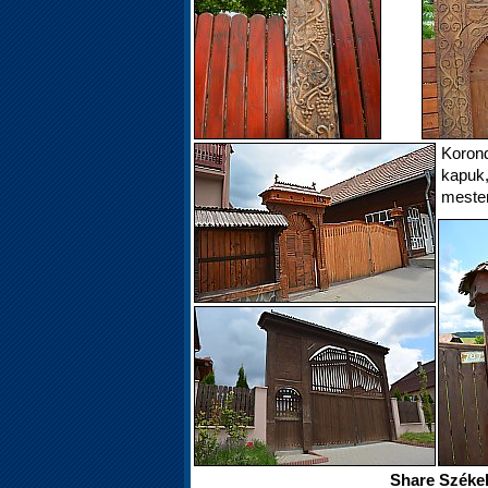
Koron
kapuk
mester
Share Székel