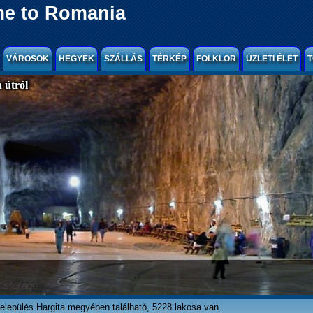
e to Romania
VÁROSOK
HEGYEK
SZÁLLÁS
TÉRKÉP
FOLKLOR
ÜZLETI ÉLET
T
 útról
elepülés Hargita megyében található, 5228 lakosa van.