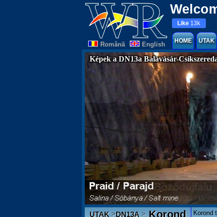
Welcom
Like
13k
HOME
UTAK
Românã
English
Képek a DN13a Balavásár-Csíkszereda
Korond
Korond t
>
>
UTAK
DN13A