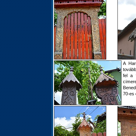
A Har
tovább
fel a
címer
Benede
70-es 