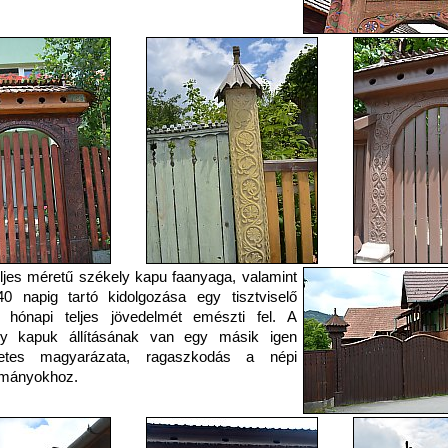
ljes méretű székely kapu faanyaga, valamint
0 napig tartó kidolgozása egy tisztviselő
 hónapi teljes jövedelmét emészti fel. A
ly kapuk állításának van egy másik igen
retes magyarázata, ragaszkodás a népi
mányokhoz.