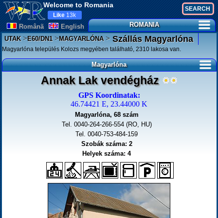
Welcome to Romania
Like
13k
ROMANIA
Românã
English
>
>
>
Szállás Magyarlóna
UTAK
E60/DN1
MAGYARLÓNA
Magyarlóna település Kolozs megyében található, 2310 lakosa van.
Magyarlóna
Annak Lak vendégház
GPS Koordinatak:
46.74421 E, 23.44000 K
Magyarlóna, 68 szám
Tel. 0040-264-266-554 (RO, HU)
Tel. 0040-753-484-159
Szobák száma: 2
Helyek száma: 4