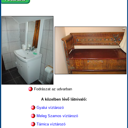
Fodrászat az udvarban
A közelben lévő látnivaló:
Gyalui víztározó
Meleg Szamos víztározó
Tárnica víztározó