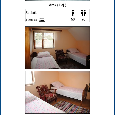
Árak ( Lej )
Szobák
2 ágyas
50
70