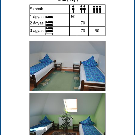
Szobák
1 ágyas
50
2 ágyas
70
3 ágyas
70
90