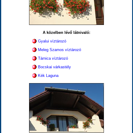
A közelben lévő látnivaló:
Gyalui víztározó
Meleg Szamos víztározó
Tárnica víztározó
Bocskai várkastély
Kék Laguna