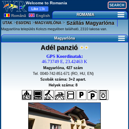
Welcome to Romania
Like
13k
ROMANIA
Românã
English
>
>
>
Szállás Magyarlóna
UTAK
E60/DN1
MAGYARLÓNA
Magyarlóna település Kolozs megyében található, 2310 lakosa van.
Magyarlóna
Adél panzió
GPS Koordinatak:
46.73749 E, 23.42463 K
Magyarlóna, 427 szám
Tel. 0040-742-851-671 (RO, HU, EN)
Szobák száma: 3+2 apart.
Helyek száma: 8