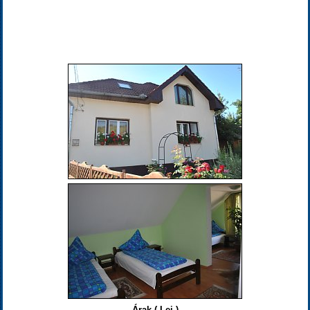
Árak ( Lej )