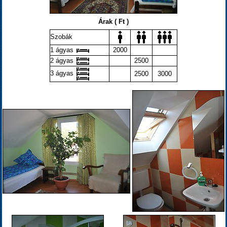
Árak ( Ft )
Szobák
1 ágyas
2000
2 ágyas
2500
3 ágyas
2500
3000