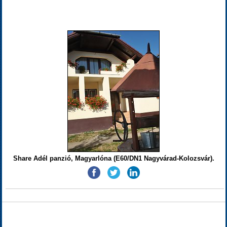
Share Adél panzió, Magyarlóna (E60/DN1 Nagyvárad-Kolozsvár).