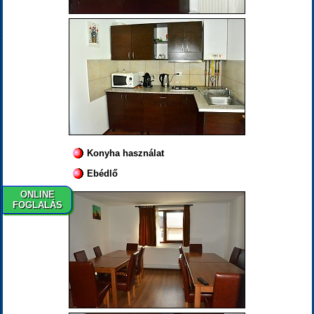
Konyha használat
Ebédlő
ONLINE
FOGLALÁS