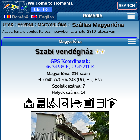
Welcome to Romania
Like
13k
ROMANIA
Românã
English
>
>
>
Szállás Magyarlóna
UTAK
E60/DN1
MAGYARLÓNA
Magyarlóna település Kolozs megyében található, 2310 lakosa van.
Magyarlóna
Szabi vendégház
GPS Koordinatak:
46.74285 E, 23.43211 K
Magyarlóna, 216 szám
Tel. 0040-740-704-343 (RO, HU, EN)
Szobák száma: 7
Helyek száma: 14