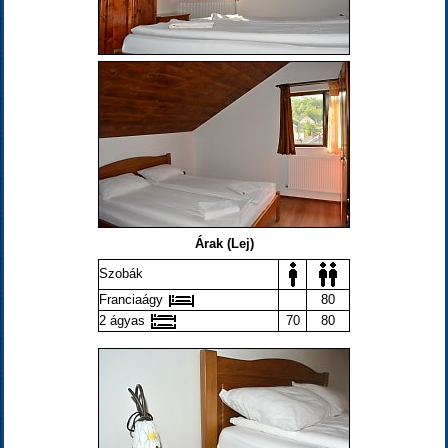
Árak (Lej)
Szobák
Franciaágy
80
2 ágyas
70
80