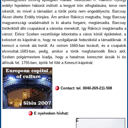
erdélyi fejedelem háborút indított a lengyel trón elfoglalására, terve nem
sikerült, és mivel a támadást a török porta nem engedélyezte, Barcsay
Ákost ültette Erdély trónjára. Ám amikor Rákóczi megtudta, hogy Barcsay
magyarországi uradalmaiból is ki akarta forgatni, megtámadta. Barcsay
törökökből álló csapatával a városba menekült, így Rákóczi megtámadta a
várost. Ekkor Szeben vezetősége lebontatta a város körüli épületeket, a
kolostort és kápolnát is, hogy ne szolgáljanak fedezékéül a támadóknak. A
kereszt a romok alá került. Az ostrom 1660-ban lezárult, és a csapatok
elvonultak.1683-ban, pedig, amikor a török megfutamodik Bécs alól,
Szeben polgármestere kiadja, hogy a hatalmas keresztet ássák ki és
állítsák fel. 1755-ben, építik fel fölé a Kereszt-kápolnát.
Contact: tel. 0040-269-211-508
E nyelveken hívhat: