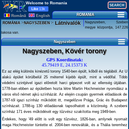
Welcome to Romania
Like
13k
ROMANIA
Românã
English
>
>
Nagyszeben, Szeben
Látnivalók
ROMÁNIA
NAGYSZEBEN
megye központja, 147.226
lakosa van.
Nagyszeben
Nagyszeben, Kövér torony
GPS Koordinatak:
45.79419 E, 24.15373 K
Ez az elég különös kinézetű torony 1540-ben épült, kőből és téglából. Az U
alakú épület körülbelül 25 méterrel kijebb épült, mint a védőfal. Több
védelmi szintjével igazi előretolt harci gépezet volt az ellenség útjában.
1778-ban ebben az épületben hozta létre Martin Hochmeister nyomdász a
város első német ajkú színházát. Az elején csupán gyermek előadások de
1787-től igazi színház működött itt, megelőzve Prága, Grác és Budapest
színházait. 1788-ig 130 előadásnak tapsolhatott a közönség. A szebeni
színház 171 éves működését egy tűzvész szakította meg 1949-ben.
Érdekes, hogy '49 előtt is volt egy tűzvész, 1826-ban, amlynek nyomait
maga Hochmeister tüntette el. 2004-ben renoválták, és a Thália teremhez