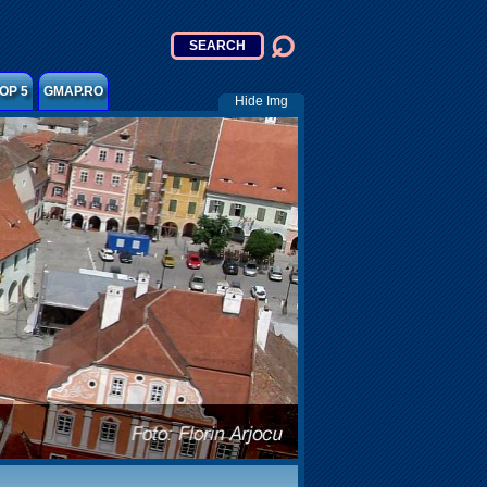
OP 5
GMAP.RO
Hide Img