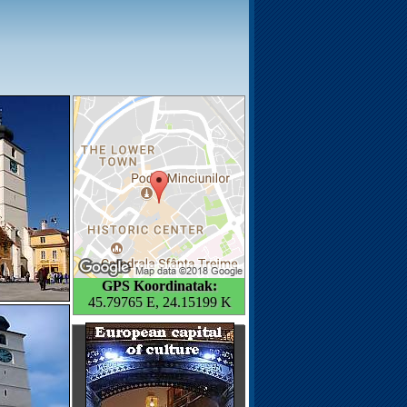
GPS Koordinatak:
45.79765 E, 24.15199 K