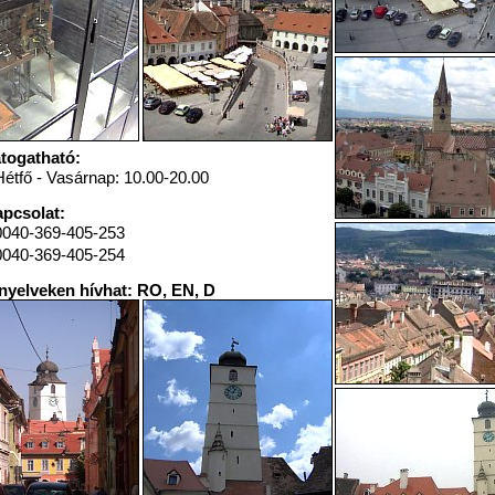
togatható:
Hétfő - Vasárnap: 10.00-20.00
pcsolat:
0040-369-405-253
0040-369-405-254
nyelveken hívhat: RO, EN, D