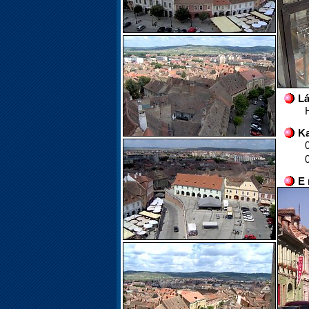
Lá
Ka
E 