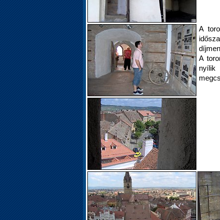
A tor
idősz
díjmen
A toro
nyíl
megcso