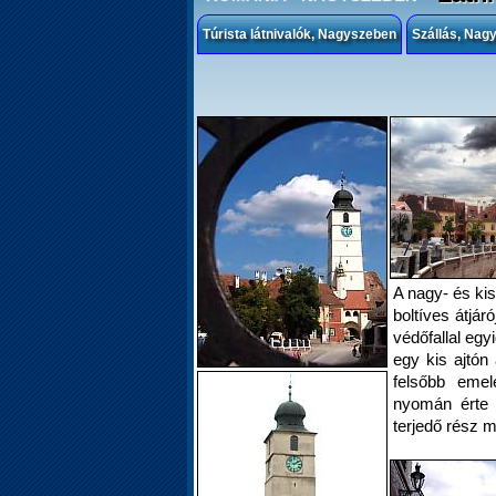
Túrista látnivalók, Nagyszeben
Szállás, Nag
A nagy- és kis
boltíves átjár
védőfallal egy
egy kis ajtón 
felsőbb emele
nyomán érte 
terjedő rész m