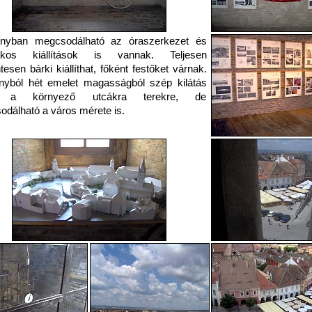
onyban megcsodálható az óraszerkezet és
akos kiállítások is vannak. Teljesen
tesen bárki kiállíthat, főként festőket várnak.
nyból hét emelet magasságból szép kilátás
ik a környező utcákra terekre, de
dálható a város mérete is.