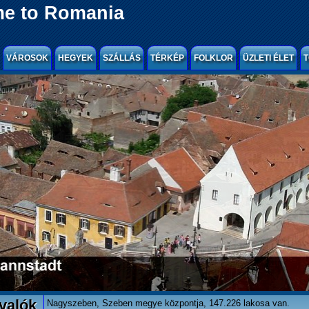
e to Romania
VÁROSOK
HEGYEK
SZÁLLÁS
TÉRKÉP
FOLKLOR
ÜZLETI ÉLET
T
valók
Nagyszeben, Szeben megye központja, 147.226 lakosa van.