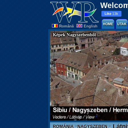
Welcom
Like
13k
HOME
UTAK
Românã
English
Képek Nagyszebenből
Látni
>
>
ROMÁNIA
NAGYSZEBEN