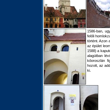
1586-ban, ugy
felőli homlokz
történt. Azon
az épület leom
1588) a kaputo
alagútban lévő
kőoroszlán f
hozott, az add
ki.