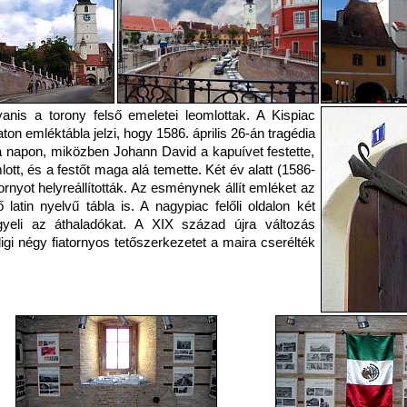
anis a torony felső emeletei leomlottak. A Kispiac
aton emléktábla jelzi, hogy 1586. április 26-án tragédia
 a napon, miközben Johann David a kapuívet festette,
lott, és a festőt maga alá temette. Két év alatt (1586-
rnyot helyreállították. Az esménynek állít emléket az
 latin nyelvű tábla is. A nagypiac felőli oldalon két
igyeli az áthaladókat. A XIX század újra változás
igi négy fiatornyos tetőszerkezetet a maira cserélték