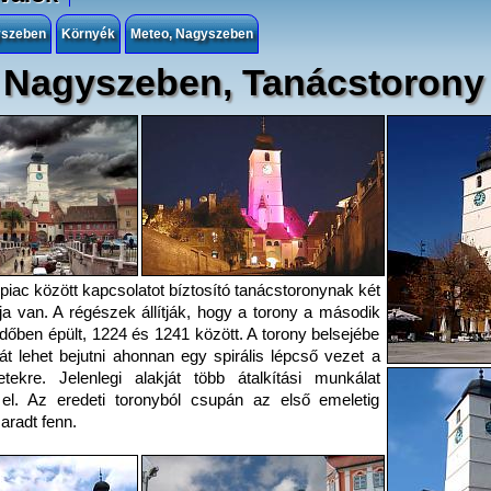
yszeben
Környék
Meteo, Nagyszeben
Nagyszeben, Tanácstorony
piac között kapcsolatot bíztosító tanácstoronynak két
ója van. A régészek állítják, hogy a torony a második
időben épült, 1224 és 1241 között. A torony belsejébe
át lehet bejutni ahonnan egy spirális lépcső vezet a
tekre. Jelenlegi alakját több átalkítási munkálat
el. Az eredeti toronyból csupán az első emeletig
aradt fenn.