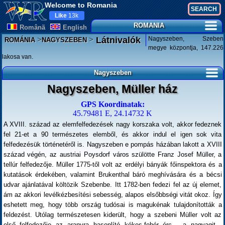
Welcome to Romania
Like
13k
ROMANIA
Românã
English
>
>
Nagyszeben, Szeben
Látnivalók
ROMÁNIA
NAGYSZEBEN
megye központja, 147.226
lakosa van.
Nagyszeben
Nagyszeben, Müller ház
GPS Koordinatak:
45.79481 E, 24.14732 K
A XVIII. század az elemfelfedezések nagy korszaka volt, akkor fedeznek
fel 21-et a 90 természetes elemből, és akkor indul el igen sok vita
felfedezésük történetéről is. Nagyszeben e pompás házában lakott a XVIII
század végén, az austriai Poysdorf város szülötte Franz Josef Müller, a
tellúr felfedezője. Müller 1775-től volt az erdélyi bányák főinspektora és a
kutatások érdekében, valamint Brukenthal báró meghívására és a bécsi
udvar ajánlatával költözik Szebenbe. Itt 1782-ben fedezi fel az új elemet,
ám az akkori levélkézbesítési sebesség, alapos elsőbbségi vitát okoz. Így
eshetett meg, hogy több ország tudósai is magukénak tulajdonították a
feldezést. Utólag természetesen kiderült, hogy a szebeni Müller volt az
első felfedezője az aranyra hasonlító kékes-fehér érc - a nagyagit -