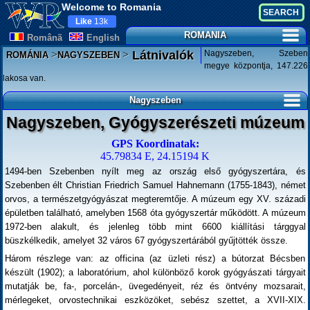
Welcome to Romania
Like
13k
ROMANIA
Românã
English
>
>
Nagyszeben, Szeben
Látnivalók
ROMÁNIA
NAGYSZEBEN
megye központja, 147.226
lakosa van.
Nagyszeben
Nagyszeben, Gyógyszerészeti múzeum
GPS Koordinatak:
45.79834 E, 24.15194 K
1494-ben Szebenben nyílt meg az ország első gyógyszertára, és
Szebenben élt Christian Friedrich Samuel Hahnemann (1755-1843), német
orvos, a természetgyógyászat megteremtője. A múzeum egy XV. századi
épületben található, amelyben 1568 óta gyógyszertár működött. A múzeum
1972-ben alakult, és jelenleg több mint 6600 kiállítási tárggyal
büszkélkedik, amelyet 32 város 67 gyógyszertárából gyűjtötték össze.
Három részlege van: az officina (az üzleti rész) a bútorzat Bécsben
készült (1902); a laboratórium, ahol különböző korok gyógyászati tárgyait
mutatják be, fa-, porcelán-, üvegedényeit, réz és öntvény mozsarait,
mérlegeket, orvostechnikai eszközöket, sebész szettet, a XVII-XIX.