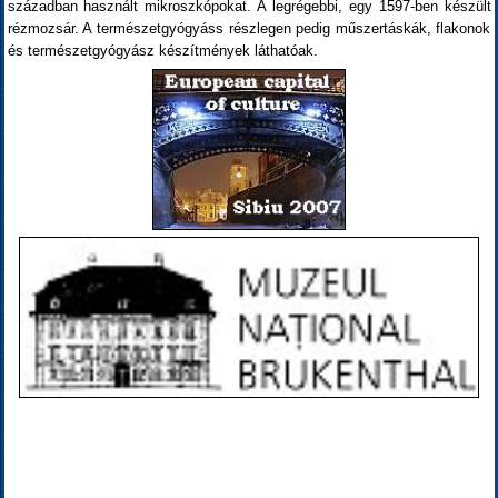
században használt mikroszkópokat. A legrégebbi, egy 1597-ben készült
rézmozsár. A természetgyógyáss részlegen pedig műszertáskák, flakonok
és természetgyógyász készítmények láthatóak.