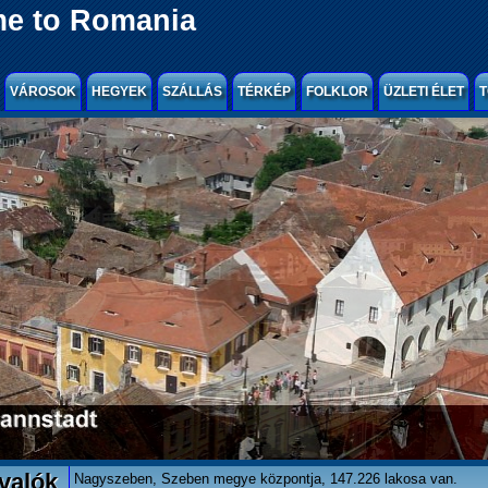
e to Romania
VÁROSOK
HEGYEK
SZÁLLÁS
TÉRKÉP
FOLKLOR
ÜZLETI ÉLET
T
valók
Nagyszeben, Szeben megye központja, 147.226 lakosa van.