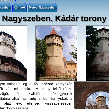
yszeben
Környék
Meteo, Nagyszeben
Nagyszeben, Kádár torony
nyot valószínüleg a XV. század környékén
ték védelmi célokra. A torony felső része
cszögű, és kialkítása tűzfegyverek
álatára alkalmas, míg a kiöntési lyukak a
y alatt lévő ellenség visszaverésében
ttak döntő szerepet.