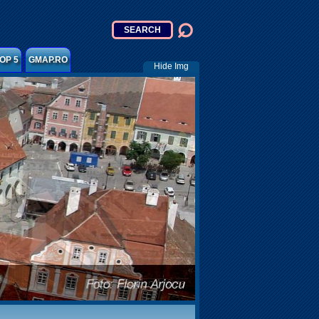
OP 5
GMAP.RO
Hide Img