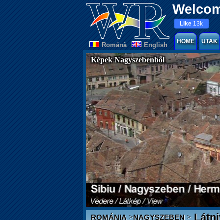
Welcom
Like
13k
HOME
UTAK
Românã
English
Képek Nagyszebenből
Látni
>
>
ROMÁNIA
NAGYSZEBEN