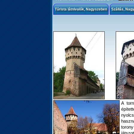
Túrista látnivalók, Nagyszeben
Szállás, Nag
A tor
építet
nyol
haszn
toron
játszo