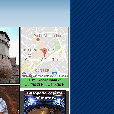
GPS Koordinatak:
45.79430 E, 24.15304 K