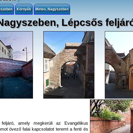
yszeben
Környék
Meteo, Nagyszeben
Nagyszeben, Lépcsős feljár
feljáró, amely megkerüli az Evangélikus
mot övező falai kapcsolatot teremt a fenti és