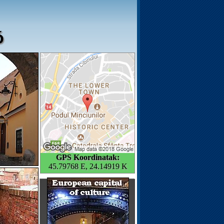
ó
GPS Koordinatak:
45.79768 E, 24.14919 K