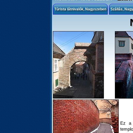
Túrista látnivalók, Nagyszeben
Szállás, Nag
Ez a 
templo