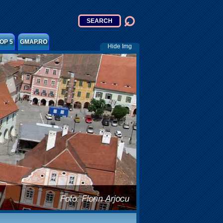
OP 5
GMAP.RO
Hide Img