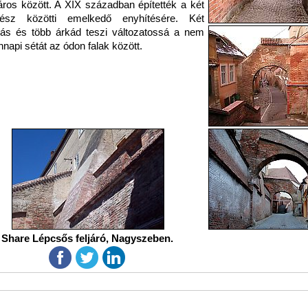
város között. A XIX században építették a két
rész közötti emelkedő enyhítésére. Két
ás és több árkád teszi változatossá a nem
napi sétát az ódon falak között.
Share Lépcsős feljáró, Nagyszeben.