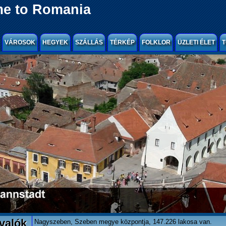
e to Romania
VÁROSOK
HEGYEK
SZÁLLÁS
TÉRKÉP
FOLKLOR
ÜZLETI ÉLET
T
valók
Nagyszeben, Szeben megye központja, 147.226 lakosa van.