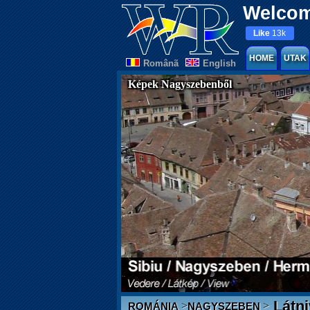
Welcom
Like
13k
HOME
UTAK
Românã
English
Képek Nagyszebenből
Látni
>
>
ROMÁNIA
NAGYSZEBEN