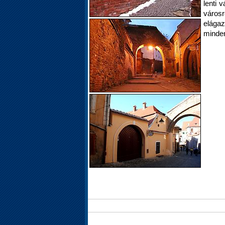
lenti 
város
elágaz
minden