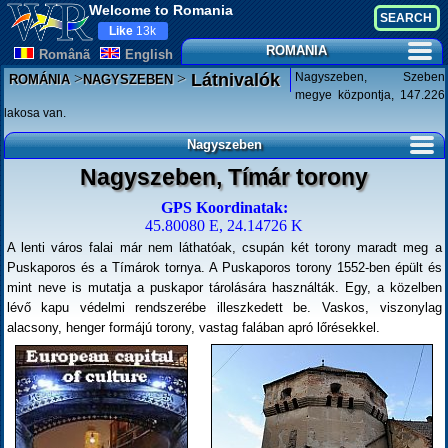
Welcome to Romania
Like
13k
ROMANIA
Românã
English
>
>
Nagyszeben, Szeben
Látnivalók
ROMÁNIA
NAGYSZEBEN
megye központja, 147.226
lakosa van.
Nagyszeben
Nagyszeben, Tímár torony
GPS Koordinatak:
45.80080 E, 24.14726 K
A lenti város falai már nem láthatóak, csupán két torony maradt meg a
Puskaporos és a Tímárok tornya. A Puskaporos torony 1552-ben épült és
mint neve is mutatja a puskapor tárolására használták. Egy, a közelben
lévő kapu védelmi rendszerébe illeszkedett be. Vaskos, viszonylag
alacsony, henger formájú torony, vastag falában apró lőrésekkel.