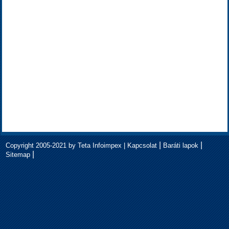
|
|
Copyright 2005-2021 by Teta Infoimpex |
Kapcsolat
Baráti lapok
|
Sitemap