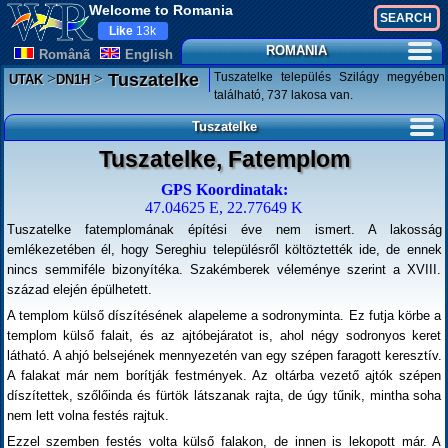
Welcome to Romania
Like
13k
ROMANIA
Românã
English
>
>
Tuszatelke település Szilágy megyében
Tuszatelke
UTAK
DN1H
található, 737 lakosa van.
Tuszatelke
Tuszatelke, Fatemplom
GPS Koordinatak:
47.04625 E, 22.77649 K
Tuszatelke fatemplomának építési éve nem ismert. A lakosság
emlékezetében él, hogy Sereghiu településről költöztették ide, de ennek
nincs semmiféle bizonyítéka. Szakémberek véleménye szerint a XVIII.
század elején épülhetett.
A templom külső díszítésének alapeleme a sodronyminta. Ez futja körbe a
templom külső falait, és az ajtóbejáratot is, ahol négy sodronyos keret
látható. A ahjó belsejének mennyezetén van egy szépen faragott keresztív.
A falakat már nem borítják festmények. Az oltárba vezető ajtók szépen
díszítettek, szőlőinda és fürtök látszanak rajta, de úgy tűnik, mintha soha
nem lett volna festés rajtuk.
Ezzel szemben festés volta külső falakon, de innen is lekopott már. A