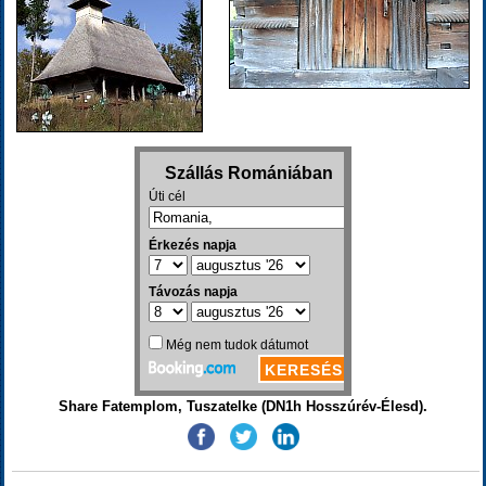
Share Fatemplom, Tuszatelke (DN1h Hosszúrév-Élesd).