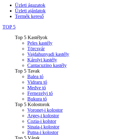
Üzleti ágazatok
Üzleti ajánlatok
Termék kereső
TOP 5
Top 5 Kastélyok
Peles kastély
Törcsvár
Vajdahunyadi kastély
Károlyi kastély
Cantacuzino kastély
Top 5 Tavak
Balea tó
Vidraru tó
Medve tó
Fernezelyi tó
Bukura tó
Top 5 Kolostorok
Voroneț-i kolostor
Argeș-i kolostor
Cozia-i kolstor
Sinaia-i kolostor
Putna-i kolostor
Top 5 Várak