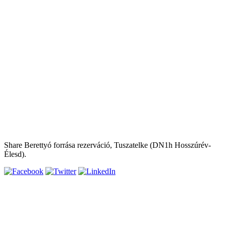
Share Berettyó forrása rezerváció, Tuszatelke (DN1h Hosszúrév-
Élesd).