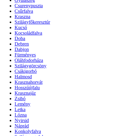
Gyulaszeg
Csurenypuszta
Csűrfalva
Kraszna
Szilágyfőkeresztúr
Kucsó
Kocsoládfalva
Doba
Debren
Dabjon
Fürményes
Oláhfodorháza
Szilágygörcsöny
Csákigorbó
Halmosd
Krasznahorvát
Hosszúújfalu
Krasznajáz
Zsibó
Lemény
Letka
Lózna
Nyirsid
Náprád
Konkolyfalva