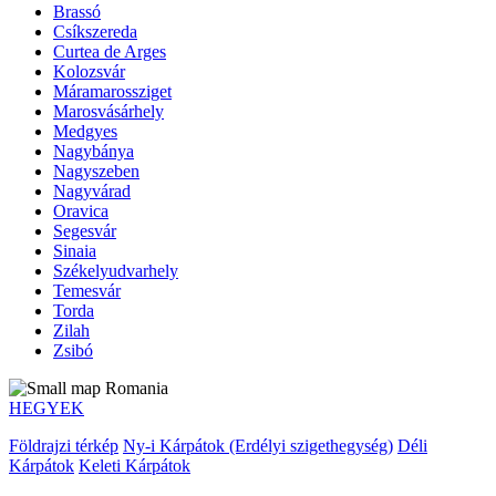
Brassó
Csíkszereda
Curtea de Arges
Kolozsvár
Máramarossziget
Marosvásárhely
Medgyes
Nagybánya
Nagyszeben
Nagyvárad
Oravica
Segesvár
Sinaia
Székelyudvarhely
Temesvár
Torda
Zilah
Zsibó
HEGYEK
Földrajzi térkép
Ny-i Kárpátok (Erdélyi szigethegység)
Déli
Kárpátok
Keleti Kárpátok