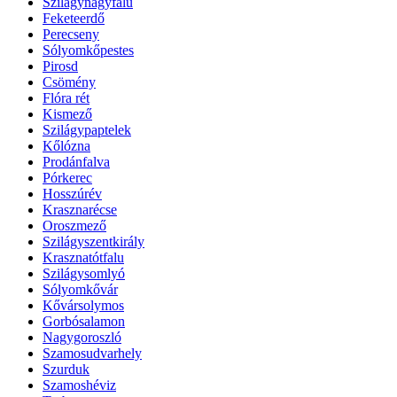
Szilágynagyfalu
Feketeerdő
Perecseny
Sólyomkőpestes
Pirosd
Csömény
Flóra rét
Kismező
Szilágypaptelek
Kőlózna
Prodánfalva
Pórkerec
Hosszúrév
Krasznarécse
Oroszmező
Szilágyszentkirály
Krasznatótfalu
Szilágysomlyó
Sólyomkővár
Kővársolymos
Gorbósalamon
Nagygoroszló
Szamosudvarhely
Szurduk
Szamoshéviz