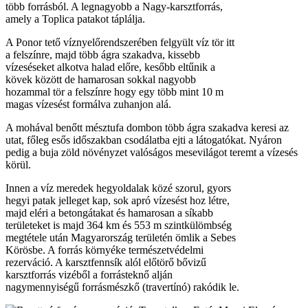
több forrásból. A legnagyobb a Nagy-karsztforrás,
amely a Toplica patakot táplálja.
A Ponor tető víznyelőrendszerében felgyült víz tör itt
a felszínre, majd több ágra szakadva, kissebb
vízeséseket alkotva halad előre, kesőbb eltűnik a
kövek között de hamarosan sokkal nagyobb
hozammal tör a felszínre hogy egy több mint 10 m
magas vízesést formálva zuhanjon alá.
A mohával benőtt mésztufa dombon több ágra szakadva keresi az
utat, főleg esős időszakban csodálatba ejti a látogatókat. Nyáron
pedig a buja zöld növényzet valóságos mesevilágot teremt a vízesés
körül.
Innen a víz meredek hegyoldalak közé szorul, gyors
hegyi patak jelleget kap, sok apró vízesést hoz létre,
majd eléri a betongátakat és hamarosan a síkabb
területeket is majd 364 km és 553 m szintkülömbség
megtétele után Magyarország területén ömlik a Sebes
Körösbe. A forrás környéke természetvédelmi
rezerváció. A karsztfennsík alól előtörő bővizű
karsztforrás vizéből a forrásteknő alján
nagymennyiségű forrásmészkő (travertínó) rakódik le.