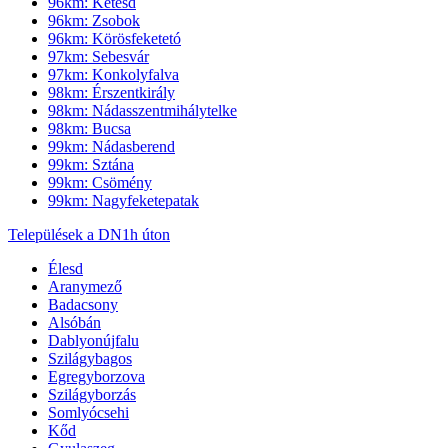
96km: Ketesd
96km: Zsobok
96km: Körösfeketetó
97km: Sebesvár
97km: Konkolyfalva
98km: Érszentkirály
98km: Nádasszentmihálytelke
98km: Bucsa
99km: Nádasberend
99km: Sztána
99km: Csömény
99km: Nagyfeketepatak
Települések a DN1h úton
Élesd
Aranymező
Badacsony
Alsóbán
Dablyonújfalu
Szilágybagos
Egregyborzova
Szilágyborzás
Somlyócsehi
Kőd