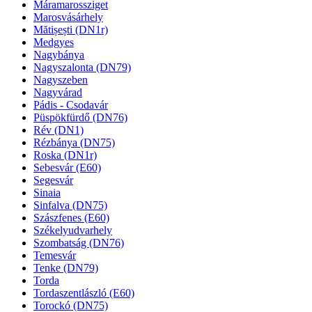
Máramarossziget
Marosvásárhely
Mătișești (DN1r)
Medgyes
Nagybánya
Nagyszalonta (DN79)
Nagyszeben
Nagyvárad
Pádis - Csodavár
Püspökfürdő (DN76)
Rév (DN1)
Rézbánya (DN75)
Roska (DN1r)
Sebesvár (E60)
Segesvár
Sinaia
Sinfalva (DN75)
Szászfenes (E60)
Székelyudvarhely
Szombatság (DN76)
Temesvár
Tenke (DN79)
Torda
Tordaszentlászló (E60)
Torockó (DN75)