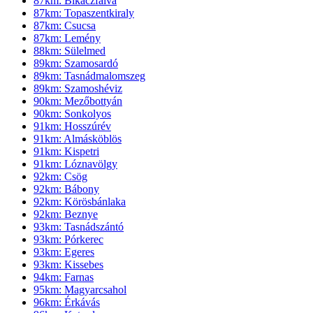
87km: Bikáczfalva
87km: Topaszentkiraly
87km: Csucsa
87km: Lemény
88km: Sülelmed
89km: Szamosardó
89km: Tasnádmalomszeg
89km: Szamoshéviz
90km: Mezőbottyán
90km: Sonkolyos
91km: Hosszúrév
91km: Almásköblös
91km: Kispetri
91km: Lóznavölgy
92km: Csög
92km: Bábony
92km: Körösbánlaka
92km: Beznye
93km: Tasnádszántó
93km: Pórkerec
93km: Egeres
93km: Kissebes
94km: Farnas
95km: Magyarcsahol
96km: Érkávás