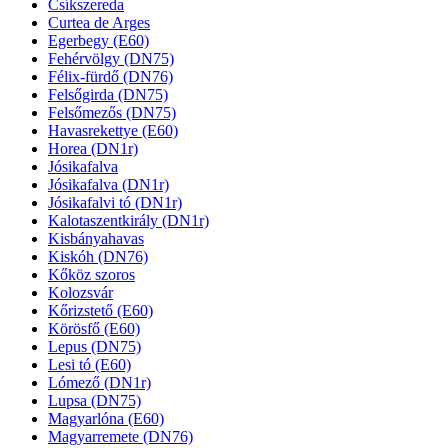
Csíkszereda
Curtea de Arges
Egerbegy (E60)
Fehérvölgy (DN75)
Félix-fürdő (DN76)
Felsőgirda (DN75)
Felsőmezős (DN75)
Havasrekettye (E60)
Horea (DN1r)
Jósikafalva
Jósikafalva (DN1r)
Jósikafalvi tó (DN1r)
Kalotaszentkirály (DN1r)
Kisbányahavas
Kiskóh (DN76)
Kőköz szoros
Kolozsvár
Kőrizstető (E60)
Körösfő (E60)
Lepus (DN75)
Lesi tó (E60)
Lómező (DN1r)
Lupsa (DN75)
Magyarlóna (E60)
Magyarremete (DN76)