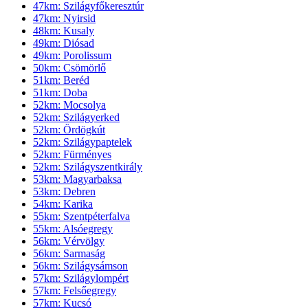
47km: Szilágyfőkeresztúr
47km: Nyirsid
48km: Kusaly
49km: Diósad
49km: Porolissum
50km: Csömörlő
51km: Beréd
51km: Doba
52km: Mocsolya
52km: Szilágyerked
52km: Ördögkút
52km: Szilágypaptelek
52km: Fürményes
52km: Szilágyszentkirály
53km: Magyarbaksa
53km: Debren
54km: Karika
55km: Szentpéterfalva
55km: Alsóegregy
56km: Vérvölgy
56km: Sarmaság
56km: Szilágysámson
57km: Szilágylompért
57km: Felsőegregy
57km: Kucsó