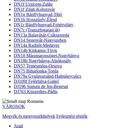
DN1f Urziceni-Zalău
DN1f Zilah-Kolozsvár
DN1g Bánffyhunyad-Tihó
DN1h Hosszúrév-Élesd
DN1r Bánffyhunyad-Fehérvölgy
DN7c (Transzfogarasi út)
DN13a Balavásár-Csíkszereda
DN14 Segesvár-Nagyszeben
DN14a Radnót-Medgyes
DN14b Kiskapus-Tövis
DN18 Máramarossziget-Nagybánya
DN18b Nagybánya-Alsókosály
DN57 Temesmóra-Orsova
DN75 Biharlonka-Torda
DN79a Gyulavarsánd-Halmágycsúcs
DJ109f Fejérfalva-Galgó
DJ196 Supuru de Jos-Benesat
DJ763 Kisszedres-Pádis
VÁROSOK
Megyék és megyeszékhelyek
Fejlesztési régiók
Arad