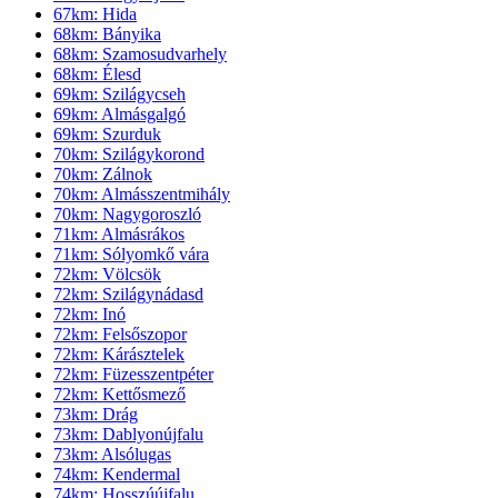
67km: Hida
68km: Bányika
68km: Szamosudvarhely
68km: Élesd
69km: Szilágycseh
69km: Almásgalgó
69km: Szurduk
70km: Szilágykorond
70km: Zálnok
70km: Almásszentmihály
70km: Nagygoroszló
71km: Almásrákos
71km: Sólyomkő vára
72km: Völcsök
72km: Szilágynádasd
72km: Inó
72km: Felsőszopor
72km: Kárásztelek
72km: Füzesszentpéter
72km: Kettősmező
73km: Drág
73km: Dablyonújfalu
73km: Alsólugas
74km: Kendermal
74km: Hosszúújfalu