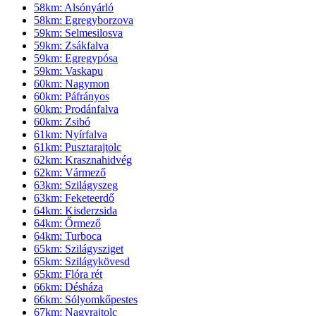
58km: Alsónyárló
58km: Egregyborzova
59km: Selmesilosva
59km: Zsákfalva
59km: Egregypósa
59km: Vaskapu
60km: Nagymon
60km: Páfrányos
60km: Prodánfalva
60km: Zsibó
61km: Nyírfalva
61km: Pusztarajtolc
62km: Krasznahidvég
62km: Vármező
63km: Szilágyszeg
63km: Feketeerdő
64km: Kisderzsida
64km: Őrmező
64km: Turboca
65km: Szilágysziget
65km: Szilágykövesd
65km: Flóra rét
66km: Désháza
66km: Sólyomkőpestes
67km: Nagyrajtolc