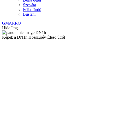
Duna delta
Szováta
Félix fürdő
Busteni
GMAP.RO
Hide Img
Képek a DN1h Hosszúrév-Élesd útról