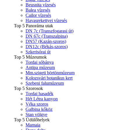
Beusnita vízesés
Balea vízesés
Cailor vízesés
Havasrekettyei vízesés
Top 5 Panoráma utak
DN 7c (Transzfogarasi út)
DN 67c (Transzalpina)
DN57 (Kazán-szoros)
DN12c (Békás-szoros)
Szkerisórai út
Top 5 Múzeumok
Tordai sóbánya
Antipa múzeum
Mm.szigeti börtönmúzeum
Kolozsvári botanikus kert
Szebeni falumúzeum
Top 5 Szorosok
Tordai hasadék
Hét Létra kanyon
Véka szoros
Galbina kőköz
Stan völgye
Top 5 Üdülőhelyek
Mamaia