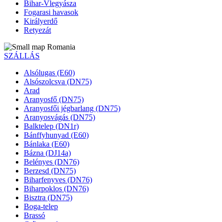
Bihar-Vlegyásza
Fogarasi havasok
Királyerdő
Retyezát
SZÁLLÁS
Alsólugas (E60)
Alsószolcsva (DN75)
Arad
Aranyosfő (DN75)
Aranyosfői jégbarlang (DN75)
Aranyosvágás (DN75)
Balktelep (DN1r)
Bánffyhunyad (E60)
Bánlaka (E60)
Bázna (DJ14a)
Belényes (DN76)
Berzesd (DN75)
Biharfenyves (DN76)
Biharpoklos (DN76)
Bisztra (DN75)
Boga-telep
Brassó