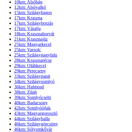
10km: Alsóbán
12km: Alsóvalkó
15km: Szilágybagos
17km: Kraszna
17km: Szilágyborzás
17km: Váralja
18km: Krasznahorvát
21km: Krasznajáz
25km: Magyarkecel
25km: Varsolc
25km: Szilágynagyfalu
28km: Krasznarécse
29km: Oláhkecel
29km: Perecseny
33km: Szilágypanit
34km: Szilágysomlyó
36km: Halmosd
38km: Zilah
39km: Somlyócsehi
40km: Badacsony
42km: Somlyóújlak
43km: Magyargoroszló
44km: Szilágyballa
46km: Szilágygörcsöny
46km: Sólyomkővár