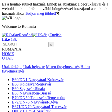
Ez a honlap sütiket használ. Ennek az ablaknak a becsukásával és a
weboldalunkon történo további böngészéssel hozzájárul a cookie-k
használatához
Tudjon meg többet!
✖
Welcome to Romania
Românã
English
Like
13k
ROMANIA
HOME
UTAK
Utak térképe
Utak helyzete
Meteo figyelmeztetés
Hidro
figyelmeztetés
E60/DN1 Nagyvárad-Kolozsvár
E60 Kolozsvár-Segesvár
E60 Segesvár-Sinaia
E68 Nagyszeben-Brassó
E70/DN59 Temesvár-Temesmóra
E79/DN76 Nagyvárad-Déva
E671/DN79 Nagyvárad-Temesvár
DN1c Halmi-Hosszúrév