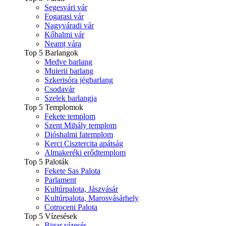
Segesvári vár
Fogarasi vár
Nagyváradi vár
Kőhalmi vár
Neamț vára
Top 5 Barlangok
Medve barlang
Muierii barlang
Szkerisóra jégbarlang
Csodavár
Szelek barlangja
Top 5 Templomok
Fekete templom
Szent Mihály templom
Dióshalmi fatemplom
Kerci Cisztercita apátság
Almakeréki erődtemplom
Top 5 Paloták
Fekete Sas Palota
Parlament
Kultúrpalota, Jászvásár
Kultúrpalota, Marosvásárhely
Cotroceni Palota
Top 5 Vízesések
Bigar vízesés