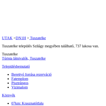
UTAK
>
DN1H
>
Tuszatelke
Tuszatelke település Szilágy megyében található, 737 lakosa van.
Tuszatelke
Túrista látnivalók, Tuszatelke
Településbemutató
Berettyó forrása rezerváció
Fatemplom
Pisztrángos
Vizimalom
Környék
07km: Krasznatótfalu