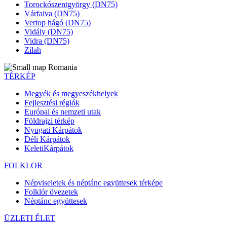
Torockószentgyörgy (DN75)
Várfalva (DN75)
Vertop hágó (DN75)
Vidály (DN75)
Vidra (DN75)
Zilah
TÉRKÉP
Megyék és megyeszékhelyek
Fejlesztési régiók
Európai és nemzeti utak
Földrajzi térkép
Nyugati Kárpátok
Déli Kárpátok
KeletiKárpátok
FOLKLOR
Népviseletek és néptánc együttesek térképe
Folklór övezetek
Néptánc együttesek
ÜZLETI ÉLET