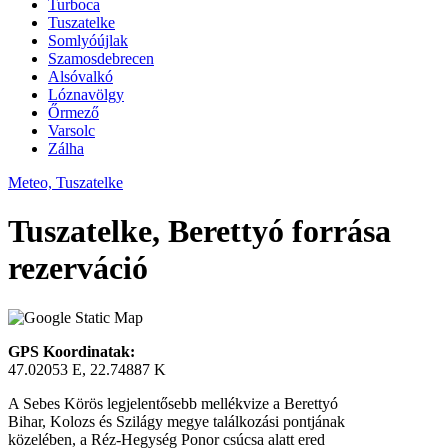
Turboca
Tuszatelke
Somlyóújlak
Szamosdebrecen
Alsóvalkó
Lóznavölgy
Őrmező
Varsolc
Zálha
Meteo, Tuszatelke
Tuszatelke, Berettyó forrása
rezerváció
GPS Koordinatak:
47.02053 E, 22.74887 K
A Sebes Körös legjelentősebb mellékvize a Berettyó
Bihar, Kolozs és Szilágy megye találkozási pontjának
közelében, a Réz-Hegység Ponor csúcsa alatt ered