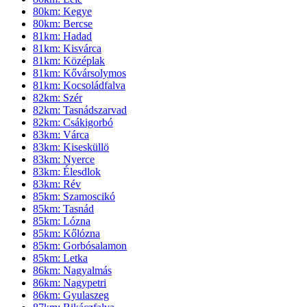
80km: Kegye
80km: Bercse
81km: Hadad
81km: Kisvárca
81km: Középlak
81km: Kővársolymos
81km: Kocsoládfalva
82km: Szér
82km: Tasnádszarvad
82km: Csákigorbó
83km: Várca
83km: Kisesküllö
83km: Nyerce
83km: Élesdlok
83km: Rév
85km: Szamoscikó
85km: Tasnád
85km: Lózna
85km: Kőlózna
85km: Gorbósalamon
85km: Letka
86km: Nagyalmás
86km: Nagypetri
86km: Gyulaszeg