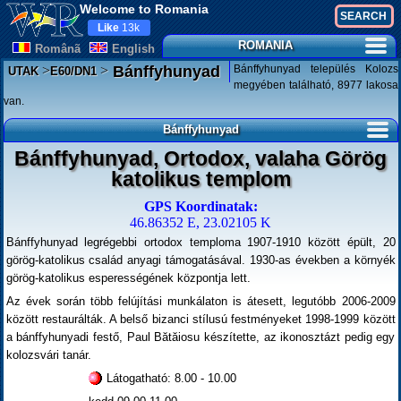
Welcome to Romania
Like
13k
ROMANIA
Românã
English
>
>
Bánffyhunyad település Kolozs
Bánffyhunyad
UTAK
E60/DN1
megyében található, 8977 lakosa
van.
Bánffyhunyad
Bánffyhunyad, Ortodox, valaha Görög
katolikus templom
GPS Koordinatak:
46.86352 E, 23.02105 K
Bánffyhunyad legrégebbi ortodox temploma 1907-1910 között épült, 20
görög-katolikus család anyagi támogatásával. 1930-as években a környék
görög-katolikus esperességének központja lett.
Az évek során több felújítási munkálaton is átesett, legutóbb 2006-2009
között restaurálták. A belső bizanci stílusú festményeket 1998-1999 között
a bánffyhunyadi festő, Paul Bătăiosu készítette, az ikonosztázt pedig egy
kolozsvári tanár.
Látogatható: 8.00 - 10.00