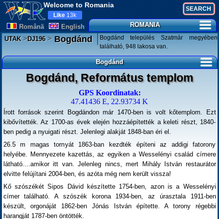
Welcome to Romania
Like
13k
ROMANIA
Românã
English
>
>
Bogdánd település Szatmár megyében
Bogdánd
UTAK
DJ196
található, 948 lakosa van.
Bogdánd
Bogdánd, Református templom
GPS Koordinatak:
47.41436 E, 22.93734 K
Írott források szerint Bogdándon már 1470-ben is volt kőtemplom. Ezt
kibővítették. Az 1700-as évek elején hozzáépítették a keleti részt, 1840-
ben pedig a nyuigati részt. Jelenlegi alakját 1848-ban éri el.
26.5 m magas tornyát 1863-ban kezdték építeni az addigi fatorony
helyébe. Mennyezete kazettás, az egyiken a Wesselényi család címere
látható....amikor itt van. Jelenleg nincs, mert Mihály István restaurátor
elvitte felújítani 2004-ben, és azóta még nem került vissza!
Kő szószékét Sipos Dávid készítette 1754-ben, azon is a Wesselényi
címer található. A szószék korona 1934-ben, az úrasztala 1911-ben
készült, orgonáját 1862-ben Jónás István építette. A torony régebbi
harangját 1787-ben öntötték.