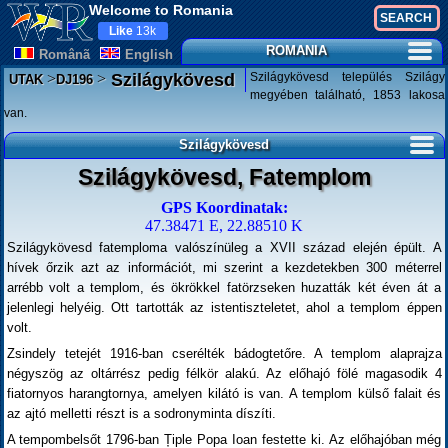
Welcome to Romania
Like
13k
ROMANIA
Românã
English
>
>
Szilágykövesd település Szilágy
Szilágykövesd
UTAK
DJ196
megyében található, 1853 lakosa
van.
Szilágykövesd
Szilágykövesd, Fatemplom
GPS Koordinatak:
47.38471 E, 22.88510 K
Szilágykövesd fatemploma valószínüleg a XVII század elején épült. A
hívek őrzik azt az információt, mi szerint a kezdetekben 300 méterrel
arrébb volt a templom, és ökrökkel fatörzseken huzatták két éven át a
jelenlegi helyéig. Ott tartották az istentiszteletet, ahol a templom éppen
volt.
Zsindely tetejét 1916-ban cserélték bádogtetőre. A templom alaprajza
négyszög az oltárrész pedig félkör alakú. Az előhajó fölé magasodik 4
fiatornyos harangtornya, amelyen kilátó is van. A templom külső falait és
az ajtó melletti részt is a sodronyminta díszíti.
A tempombelsőt 1796-ban Țiple Popa Ioan festette ki. Az előhajóban még