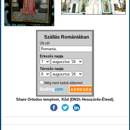
Share Ortodox templom, Kőd (DN1h Hosszúrév-Élesd).