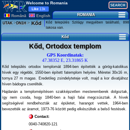
Welcome to Romania
Like
13k
ROMANIA
Românã
English
>
>
Kőd település Szilágy megyében található, 898
Kőd
UTAK
DN1H
lakosa van.
Kőd
Kőd, Ortodox templom
GPS Koordinatak:
47.38352 E, 23.31865 K
Kőd település ortodox templomát 1894-ben építették a görög-katolikus
hívek egy régebbi, 1550-ben épített fatemplom helyére. Méretei 30x16 m,
tornya 27 m magas. Eredetileg zsindelyteteje volt, majd a kor divatjához
híven bádogra cserélték.
Hajdanán a templomépítésen szakképzetlen mesteremberek dolgoztak,
így nem csoda, hogy 1840-ben a hajó falai megcsúsztak. A hívek
segítségével rendbehozták az épületet, harangot vettek, 1964-ben
bevezették az áramot, 1973-76 között pedig elkészültek a belső festések.
Contact:
0040-740820-121