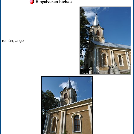
E nyelveken hívhat:
román, angol