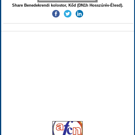
Share Benedekrendi kolostor, Kőd (DN1h Hosszúrév-Élesd).