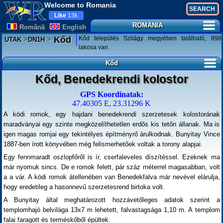
Welcome to Romania
Like
13k
ROMANIA
Românã
English
>
>
Kőd település Szilágy megyében található, 898
Kőd
UTAK
DN1H
lakosa van.
Kőd
Kőd, Benedekrendi kolostor
GPS Koordinatak:
47.40305 E, 23.31296 K
A ködi romok, egy hajdani benedekrendi szerzetesek kolostorának
maradványai egy szinte megközelíthetetlen erdős kis tetőn állanak. Ma is
igen magas romjai egy tekintélyes építményrő árulkodnak. Bunyitay Vince
1887-ben írott könyvében még felismerhetőek voltak a torony alapjai.
Egy fennmaradt oszlopfőről is ír, cserfaleveles díszítéssel. Ezeknek ma
már nyomuk sincs. De e romok felett, pár száz méterrel magasabban, volt
a a vár. A ködi romok átellenében van Benedekfalva már nevével elárulja,
hogy eredetileg a hasonnevű szerzetesrend birtoka volt.
A Bunyitay által meghatározott hozzávetőleges adatok szerint a
templomhajó belvilága 13x7 m lehetett, falvastagsága 1,10 m. A templom
falai faragott és terméskőből épültek.