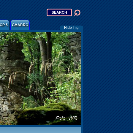
OP 5
GMAP.RO
Hide Img