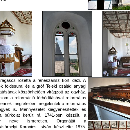
ragásos rozetta a reneszánsz kort idézi. A
k földesurai és a gróf Teleki család anyagi
tásának köszönhetően virágzott az egyház.
lom a reformáció térhódításával református
s ennek megfelelően megjelentek a református
jegyek is. Mennyezetét kiegyenesítették és
a búrkolat került rá. 1741-ben készült, a
er neve ismeretlen. Orgonáját a
ásárhelyi Koronics István készítette 1875-