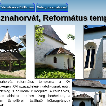
Települések a DN1h úton
Meteo, Krasznahorvát
znahorvát, Református tem
znahorvát református temploma a XV
végén, XVI század elején katolikusnak épült.
jelenleg is árulkodik e kőépület. A csúcsíves,
sos ablakok, színes üveg betétekkel, a
om támpillérein található kőfaragványok
iek.