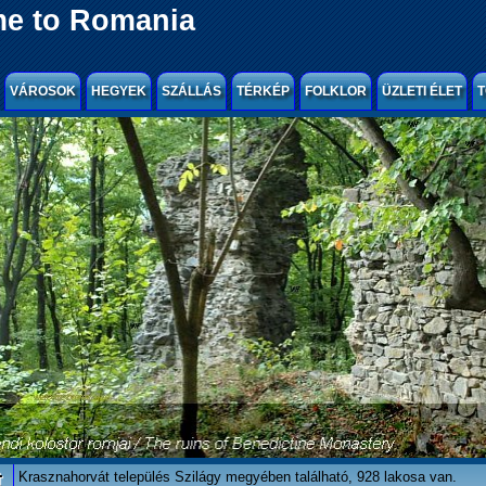
e to Romania
VÁROSOK
HEGYEK
SZÁLLÁS
TÉRKÉP
FOLKLOR
ÜZLETI ÉLET
T
t
Krasznahorvát település Szilágy megyében található, 928 lakosa van.