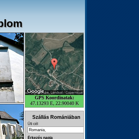
plom
GPS Koordinatak:
47.13293 E, 22.90040 K