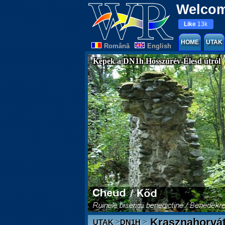
Welcom
Like
13k
HOME
UTAK
Românã
English
Képek a DN1h Hosszúrév-Élesd útról
Krasznahorvá
>
>
UTAK
DN1H