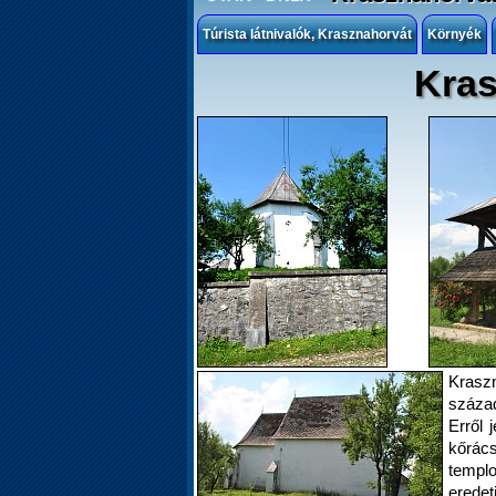
Túrista látnivalók, Krasznahorvát
Környék
Kras
Kras
század
Erről 
kőrác
templ
eredet