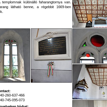
 templomnak különálló faharangtornya van.
arang látható benne, a régebbit 1669-ben
ék.
ntact:
40-260-637-466
40-745-095-073
nyelveken hívhat: