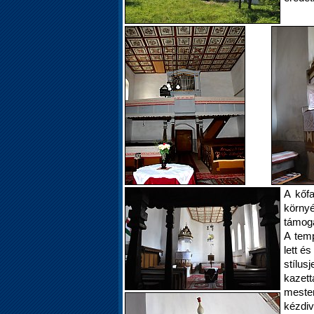
A kőfa
környé
támoga
A temp
lett é
stílus
kazett
mest
kézdiv