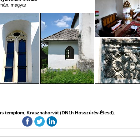
mán, magyar
s templom, Krasznahorvát (DN1h Hosszúrév-Élesd).