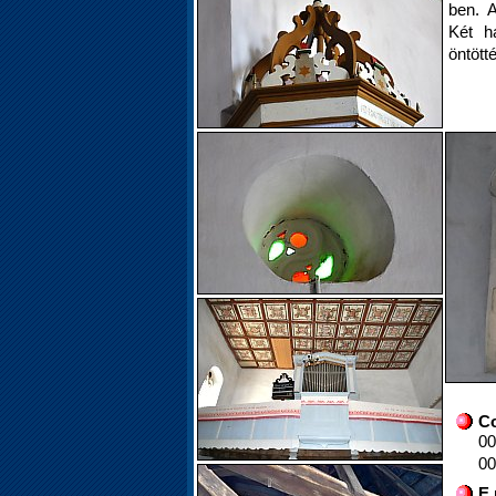
ben. A
Két h
öntött
Co
00
00
E 