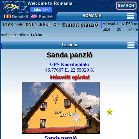
Welcome to Romania
Like
13k
ROMANIA
Românã
English
>
>
>
A Lesui tó az E60-as
Sanda panzió
UTAK
E60/DN1
LESUI TÓ
úttól 20 km-re
található területe 148 ha.
Lesui tó
Sanda panzió
GPS Koordinatak:
46.77667 E, 22.55929 K
Húsvéti ajánlat
Sanda panzió