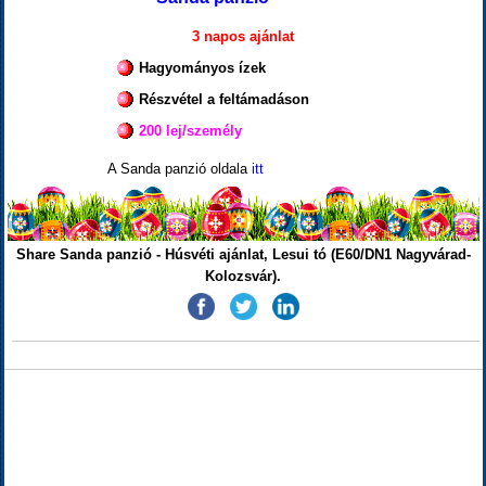
3 napos ajánlat
Hagyományos ízek
Részvétel a feltámadáson
200 lej/személy
A Sanda panzió oldala
itt
Share Sanda panzió - Húsvéti ajánlat, Lesui tó (E60/DN1 Nagyvárad-
Kolozsvár).