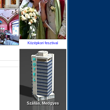
Középkori fesztival
Szállás, Medgyes