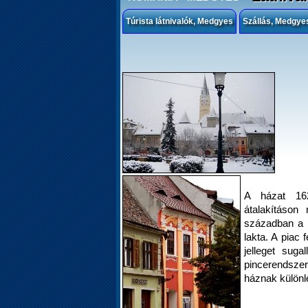
Túrista látnivalók, Medgyes
Szállás, Medgye
A házat 162
átalakításon
században a 
lakta. A piac 
jelleget suga
pincerendsze
háznak különle