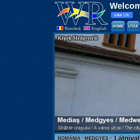
Welcom
Like
13k
HOME
UTAK
Românã
English
Képek Medgyesről
Látniva
>
>
ROMÁNIA
MEDGYES