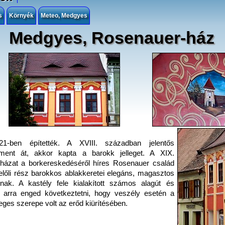
s
Környék
Meteo, Medgyes
Medgyes, Rosenauer-ház
1-ben építették. A XVIII. században jelentős
 ment át, akkor kapta a barokk jelleget. A XIX.
házat a borkereskedéséről híres Rosenauer család
felőli rész barokkos ablakkeretei elegáns, magasztos
llnak. A kastély fele kialakított számos alagút és
r arra enged következtetni, hogy veszély esetén a
ges szerepe volt az erőd kiürítésében.