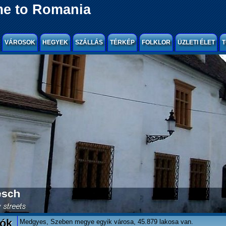
e to Romania
VÁROSOK
HEGYEK
SZÁLLÁS
TÉRKÉP
FOLKLOR
ÜZLETI ÉLET
T
lók
Medgyes, Szeben megye egyik városa, 45.879 lakosa van.