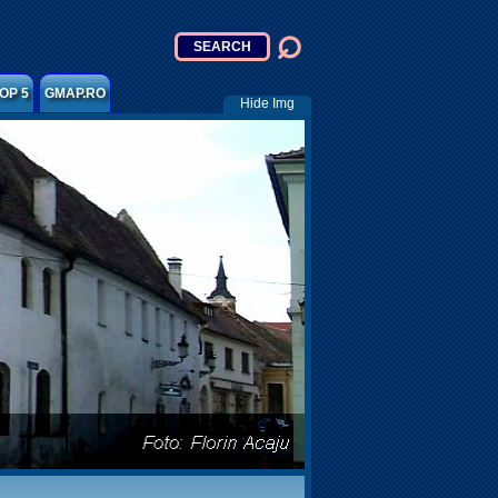
OP 5
GMAP.RO
Hide Img