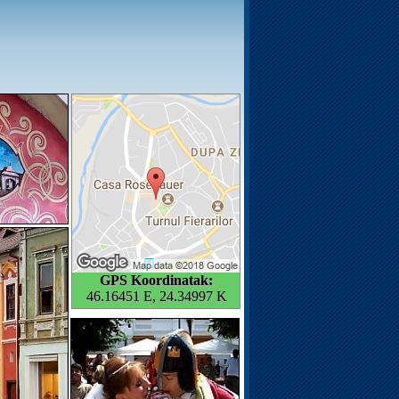
GPS Koordinatak:
46.16451 E, 24.34997 K