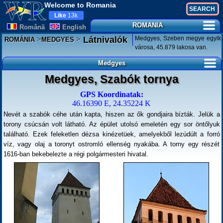
Welcome to Romania
Like
13k
ROMANIA
Românã
English
>
>
Medgyes, Szeben megye egyik
Látnivalók
ROMÁNIA
MEDGYES
városa, 45.879 lakosa van.
Medgyes
Medgyes, Szabók tornya
GPS Koordinatak:
46.16390 E, 24.35224 K
Nevét a szabók céhe után kapta, hiszen az ők gondjaira bízták. Jelük a
torony csúcsán volt látható. Az épület utolsó emeletén egy sor öntőlyuk
található. Ezek feleketlen dézsa kinézetüek, amelyekből lezúdúlt a forró
víz, vagy olaj a toronyt ostromló ellenség nyakába. A torny egy részét
1616-ban bekebelezte a régi polgármesteri hivatal.