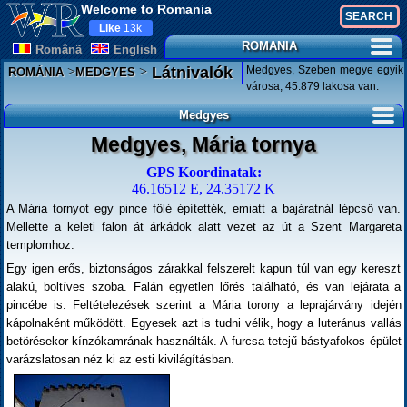
Welcome to Romania
Like
13k
ROMANIA
Românã
English
>
>
Medgyes, Szeben megye egyik
Látnivalók
ROMÁNIA
MEDGYES
városa, 45.879 lakosa van.
Medgyes
Medgyes, Mária tornya
GPS Koordinatak:
46.16512 E, 24.35172 K
A Mária tornyot egy pince fölé építették, emiatt a bajáratnál lépcső van.
Mellette a keleti falon át árkádok alatt vezet az út a Szent Margareta
templomhoz.
Egy igen erős, biztonságos zárakkal felszerelt kapun túl van egy kereszt
alakú, boltíves szoba. Falán egyetlen lőrés található, és van lejárata a
pincébe is. Feltételezések szerint a Mária torony a leprajárvány idején
kápolnaként működött. Egyesek azt is tudni vélik, hogy a luteránus vallás
betörésekor kínzókamrának használták. A furcsa tetejű bástyafokos épület
varázslatosan néz ki az esti kivilágításban.