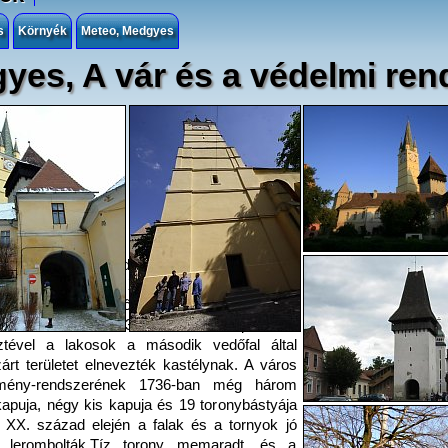
s
Környék
Meteo, Medgyes
yes, A vár és a védelmi ren
es vára, a védelmi redszerrel ellátott
m valószínűleg a XII. század első felében
 a három erős védőfalal pedig Mátyás király
letére 1490 és 1534 között. Az építkezés
eztével a lakosok a második vedőfal által
árt területet elnevezték kastélynak. A város
tmény-rendszerének 1736-ban még három
apuja, négy kis kapuja és 19 toronybástyája
A XX. század elején a falak és a tornyok jó
t lerombolták.Tíz torony memaradt, és a