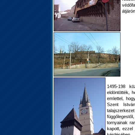
védőfa
átjárón
1495-198 köz
eldöntötték,
emlettel, ho
Szent Istv
talajszerke
függőlegestő
tornyainak ra
kapott, ezzel 
kérdésében.