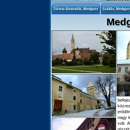
Túrista látnivalók, Medgyes
Szállás, Medgye
Medg
Medgy
templo
épült,
rende
befej
közrez
erődí
nagy k
volt. 
részé