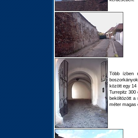
Több ízben m
boszorkányok
között egy 14
Turrepitz 300 
beköltözött a
méter magas ö