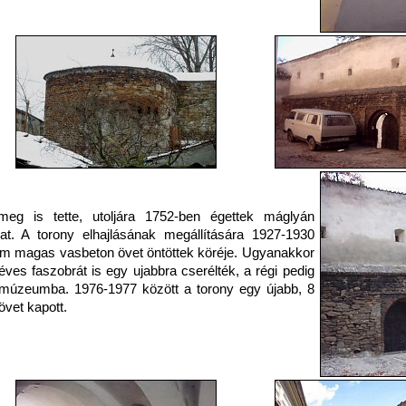
eg is tette, utoljára 1752-ben égettek máglyán
at. A torony elhajlásának megállítására 1927-1930
 m magas vasbeton övet öntöttek köréje. Ugyanakkor
éves faszobrát is egy ujabbra cserélték, a régi pedig
 múzeumba. 1976-1977 között a torony egy újabb, 8
vet kapott.