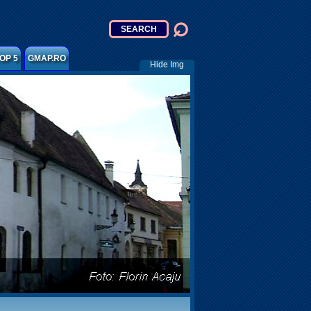
OP 5
GMAP.RO
Hide Img