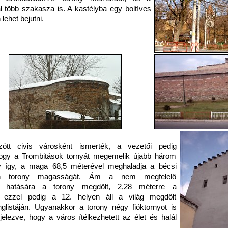
l több szakasza is. A kastélyba egy boltíves
 lehet bejutni.
ött civis városként ismerték, a vezetői pedig
 hogy a Trombitások tornyát megemelik újabb három
gy így, a maga 68,5 méterével meghaladja a bécsi
án torony magasságát. Ám a nem megfelelő
zet hatására a torony megdőlt, 2,28 méterre a
l, ezzel pedig a 12. helyen áll a világ megdőlt
nglistáján. Ugyanakkor a torony négy fióktornyot is
jelezve, hogy a város ítélkezhetett az élet és halál