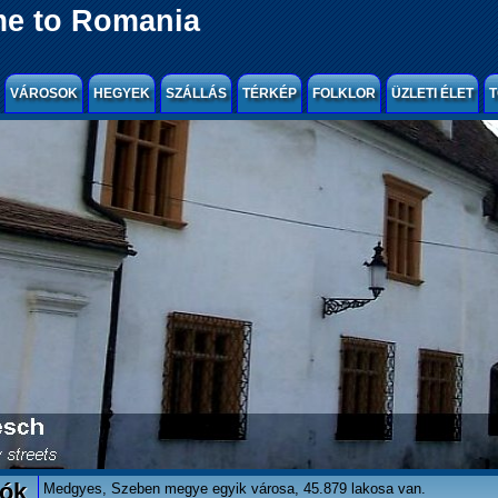
e to Romania
VÁROSOK
HEGYEK
SZÁLLÁS
TÉRKÉP
FOLKLOR
ÜZLETI ÉLET
T
lók
Medgyes, Szeben megye egyik városa, 45.879 lakosa van.