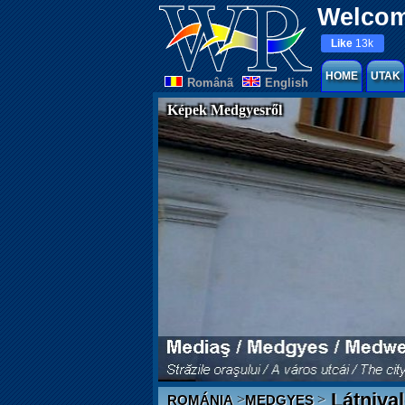
Welcom
Like
13k
HOME
UTAK
Românã
English
Képek Medgyesről
Látniva
>
>
ROMÁNIA
MEDGYES