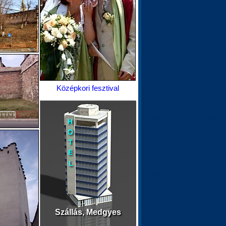
Középkori fesztival
Szállás, Medgyes