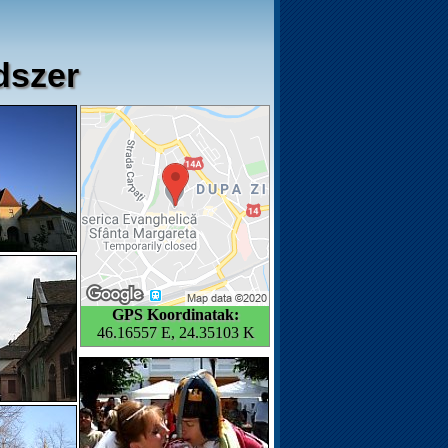
dszer
GPS Koordinatak:
46.16557 E, 24.35103 K