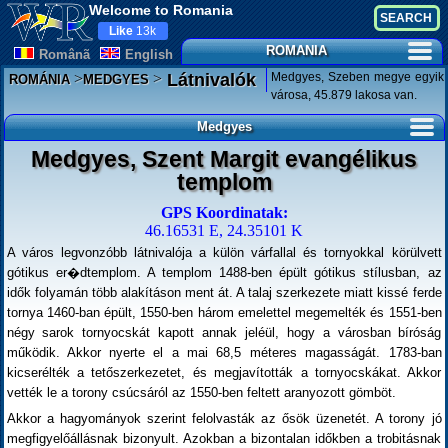
Welcome to Romania
Like
13k
ROMANIA
Românã
English
>
>
Medgyes, Szeben megye egyik
Látnivalók
ROMÁNIA
MEDGYES
városa, 45.879 lakosa van.
Medgyes
Medgyes, Szent Margit evangélikus
templom
GPS Koordinatak:
46.16531 E, 24.35101 K
A város legvonzóbb látnivalója a külön várfallal és tornyokkal körülvett
gótikus er�dtemplom. A templom 1488-ben épült gótikus stílusban, az
idők folyamán több alakításon ment át. A talaj szerkezete miatt kissé ferde
tornya 1460-ban épült, 1550-ben három emelettel megemelték és 1551-ben
négy sarok tornyocskát kapott annak jeléül, hogy a városban bíróság
működik. Akkor nyerte el a mai 68,5 méteres magasságát. 1783-ban
kicserélték a tetőszerkezetet, és megjavították a tornyocskákat. Akkor
vették le a torony csúcsáról az 1550-ben feltett aranyozott gömböt.
Akkor a hagyományok szerint felolvasták az ősök üzenetét. A torony jó
megfigyelőállásnak bizonyult. Azokban a bizontalan időkben a trobitásnak