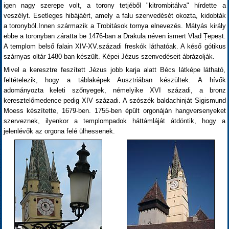
igen nagy szerepe volt, a torony tetjéből "kitrombitálva" hírdette a
veszélyt. Esetleges hibájáért, amely a falu szenvedését okozta, kidobták
a toronyból.Innen származik a Trobitások tornya elnevezés. Mátyás király
ebbe a toronyban záratta be 1476-ban a Drakula néven ismert Vlad Țepeșt.
A templom belső falain XIV-XV.századi freskók láthatóak. A késő gótikus
szárnyas oltár 1480-ban készült. Képei Jézus szenvedéseit ábrázolják.
Mivel a keresztre feszített Jézus jobb karja alatt Bécs látképe látható,
feltételezik, hogy a táblaképek Ausztriában készültek. A hívők
adományozta keleti szőnyegek, némelyike XVI századi, a bronz
keresztelőmedence pedig XIV századi. A szószék baldachinját Sigismund
Moess készítette, 1679-ben. 1755-ben épült orgonáján hangversenyeket
szerveznek, ilyenkor a templompadok háttámláját átdöntik, hogy a
jelenlévők az orgona felé ülhessenek.