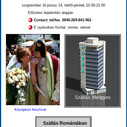
szeptember 16-június 14, hétfő-péntek 10.00-15.00
Előzetes bejelentés alapján
Contact: tel/fax. 0040-269-841-962
E nyelveken hívhat: román, német
Szállás, Medgyes
Középkori fesztival