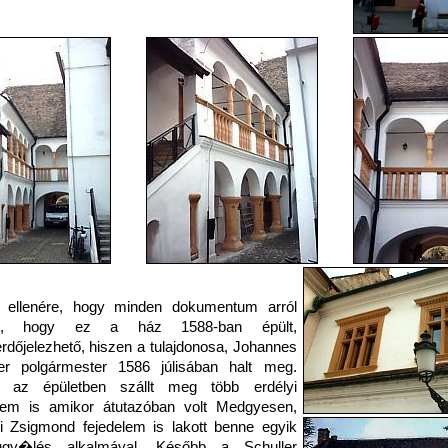
 ellenére, hogy minden dokumentum arról
él, hogy ez a ház 1588-ban épült,
dőjelezhető, hiszen a tulajdonosa, Johannes
ler polgármester 1586 júlisában halt meg.
 az épületben szállt meg több erdélyi
elem is amikor átutazóban volt Medgyesen,
i Zsigmond fejedelem is lakott benne egyik
ggy�lés alkalmával. Később a Schuller