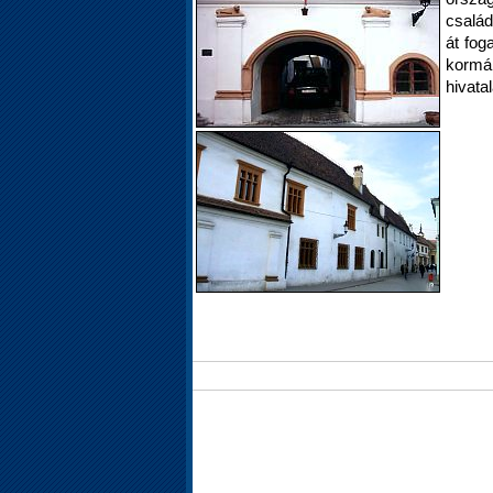
család
át fog
kormá
hivatal