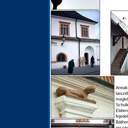
Annak
besz
megkér
Schul
Ebben
fejed
Báthor
orszá