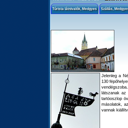
Túrista látnivalók, Medgyes
Szállás, Medgye
Jelenleg a N
130 fépőhelyes
vendégszoba.
látszanak az 
tartóoszlop ö
másolatok, a
vannak kiállítv