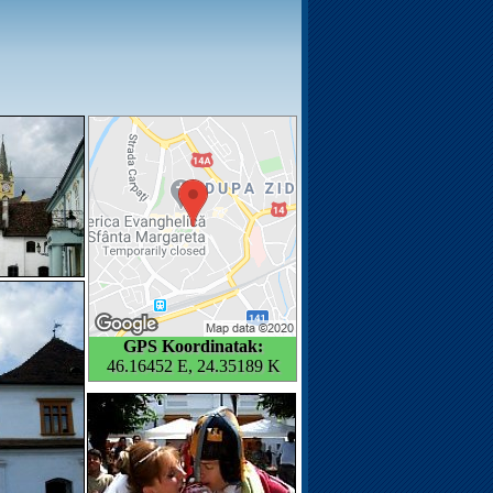
GPS Koordinatak:
46.16452 E, 24.35189 K