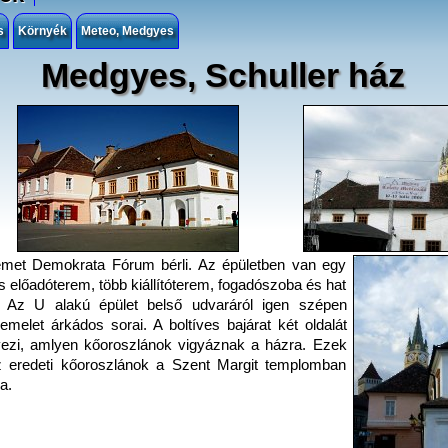
s
Környék
Meteo, Medgyes
Medgyes, Schuller ház
émet Demokrata Fórum bérli. Az épületben van egy
 előadóterem, több kiállítóterem, fogadószoba és hat
 Az U alakú épület belső udvaráról igen szépen
emelet árkádos sorai. A boltíves bajárat két oldalát
vezi, amlyen kőoroszlánok vigyáznak a házra. Ezek
z eredeti kőoroszlánok a Szent Margit templomban
a.