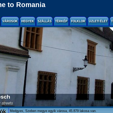
e to Romania
VÁROSOK
HEGYEK
SZÁLLÁS
TÉRKÉP
FOLKLOR
ÜZLETI ÉLET
T
lók
Medgyes, Szeben megye egyik városa, 45.879 lakosa van.