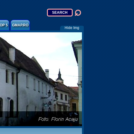
OP 5
GMAP.RO
Hide Img