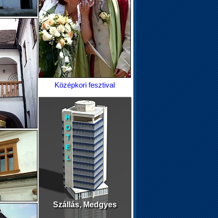
Középkori fesztival
Szállás, Medgyes