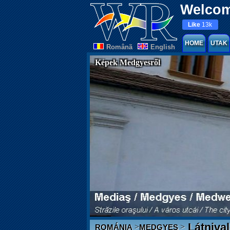
Welcom
Like
13k
HOME
UTAK
Românã
English
Képek Medgyesről
Látniva
>
>
ROMÁNIA
MEDGYES