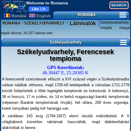
Welcome to Romania
Like
13k
ROMANIA
Românã
English
>
>
Székelyudvarhely,
Látnivalók
ROMÁNIA
SZÉKELYUDVARHELY
Hargita megye
egyik városa, 34.257 lakosa van.
Székelyudvarhely
Székelyudvarhely, Ferencesek
temploma
GPS Koordinatak:
46.30447 E, 25.29385 K
A ferencrendi szerzetesek először a XVI század végén a Székelytámadta
várban találtak otthonra, majd 1705-től letelepedtek a városban.1721-1779
között felépítették a főtér legrégibb templomát és kolostorát. A kéttornyú,
36 m hosszú, 17 m széles, és 14 m belső magasságú barokk templomnak
(népiesen Barátok templomának hívják), hét oltára, 200 éves orgonája,
keleti tornyában pedig két harangja van.
A zárdában 143 évig (1784-1927) elemi iskolát működtettek. A II
világháborút követően raktárnak használták, majd diákbentlakást
alakítottak ki benne.