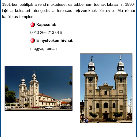
1951-ben betiltják a rend működését és többé nem tudnak lábraállni. 1990-
t�l a kolostort átengedik a ferences n�véreknek 25 évre. Ma római
katólikus templom.
Kapcsolat:
0040-266-213-016
E nyelveken hívhat:
magyar, román