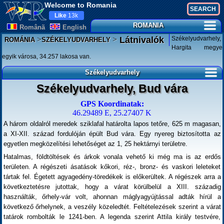
Welcome to Romania
Like
13k
ROMANIA
Românã
English
>
>
Székelyudvarhely,
Látnivalók
ROMÁNIA
SZÉKELYUDVARHELY
Hargita megye
egyik városa, 34.257 lakosa van.
Székelyudvarhely
Székelyudvarhely, Bud vára
GPS Koordinatak:
46.29489 E, 25.27407 K
A három oldalról meredek sziklafal határolta lapos tetőre, 625 m magasan,
a XI-XII. század fordulóján épült Bud vára. Egy nyereg biztosította az
egyetlen megközelítési lehetőséget az 1, 25 hektárnyi területre.
Hatalmas, földtöltések és árkok vonala vehető ki még ma is az erdős
területen. A régészeti ásatások kőkori, réz-, bronz- és vaskori leleteket
tártak fel. Égetett agyagedény-töredékek is előkerültek. A régészek arra a
következtetésre jutottak, hogy a várat körülbelül a XIII. századig
használták, őrhely-vár volt, ahonnan máglyagyújtással adták hírül a
következő őrhelynek, a veszély közeledtét. Feltételezések szerint a várat
tatárok rombolták le 1241-ben. A legenda szerint Attila király testvére,