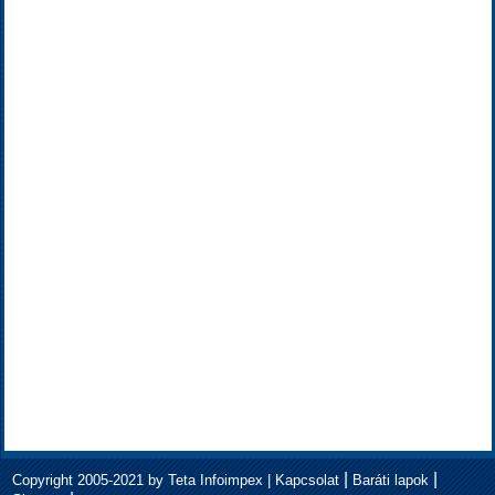
|
|
Copyright 2005-2021 by Teta Infoimpex |
Kapcsolat
Baráti lapok