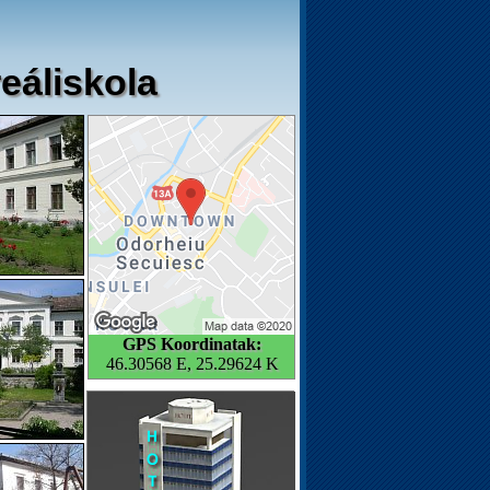
eáliskola
GPS Koordinatak:
46.30568 E, 25.29624 K