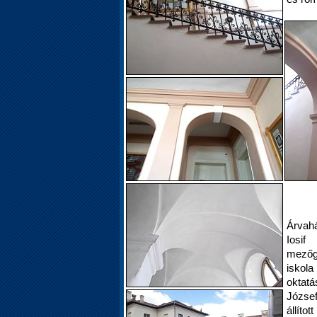
Árvahá
Iosi
mezőga
iskola
oktatá
József
állíto