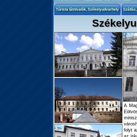
Túrista látnivalók, Székelyudvarhely
Szállás
Székelyu
A Magy
Eötvö
minis
városh
folyt 
az isk