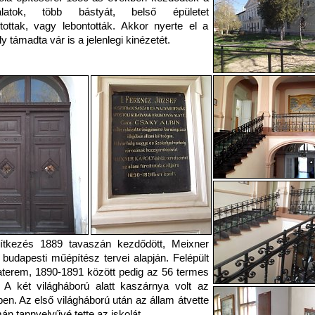
latok, több bástyát, belső épületet
ítottak, vagy lebontották. Akkor nyerte el a
y támadta vár is a jelenlegi kinézetét.
ítkezés 1889 tavaszán kezdődött, Meixner
 budapesti műépítész tervei alapján. Felépült
aterem, 1890-1891 között pedig az 56 termes
. A két világháború alatt kaszárnya volt az
ben. Az első világháború után az állam átvette
án tannyelvűvé tette az iskolát.