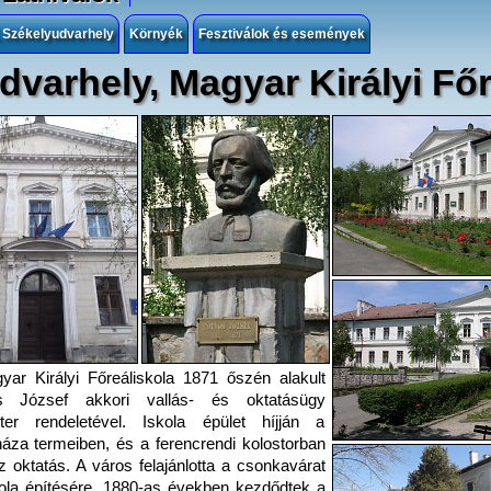
, Székelyudvarhely
Környék
Fesztiválok és események
dvarhely, Magyar Királyi Főr
ar Királyi Főreáliskola 1871 őszén alakult
s József akkori vallás- és oktatásügy
zter rendeletével. Iskola épület híjján a
áza termeiben, és a ferencrendi kolostorban
az oktatás. A város felajánlotta a csonkavárat
ola építésére. 1880-as években kezdődtek a