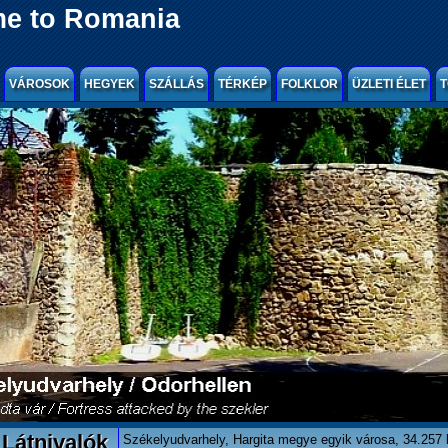
e to Romania
VÁROSOK
HEGYEK
SZÁLLÁS
TÉRKÉP
FOLKLOR
ÜZLETI ÉLET
T
Látnivalók
Székelyudvarhely, Hargita megye egyik városa, 34.257 