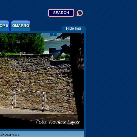
OP 5
GMAP.RO
Hide Img
lakosa van.