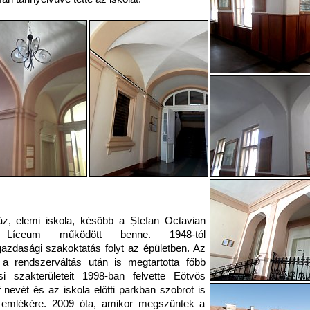
z, elemi iskola, később a Ștefan Octavian
f Líceum működött benne. 1948-tól
zdasági szakoktatás folyt az épületben. Az
 a rendszerváltás után is megtartotta főbb
si szakterületeit 1998-ban felvette Eötvös
 nevét és az iskola előtti parkban szobrot is
tt emlékére. 2009 óta, amikor megszűntek a