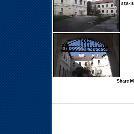
szakis
Share Ma