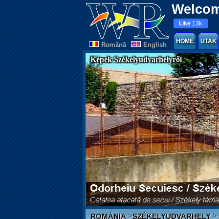
Welcom
Like
13k
HOME
UTAK
Românã
English
Képek Székelyudvarhelyről
>
>
ROMÁNIA
SZÉKELYUDVARHELY