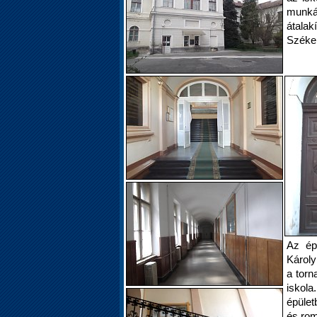
munká
átalak
Székel
Az ép
Károly
a torn
iskola
épület
és rom