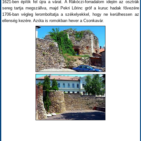
1621-ben építik fel újra a várat. A Rákóczi-forradalom idején az osztrák
sereg tartja megszállva, majd Pekri Lőrinc gróf a kuruc hadak fővezére
1706-ban végleg leromboltatja a székelyekkel, hogy ne kerülhessen az
ellenség kezére. Azóta is romokban hever a Csonkavár.