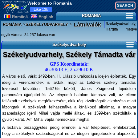
Welcome to Romania
Like
13k
ROMANIA
Românã
English
>
>
Székelyudvarhely,
Látnivalók
ROMÁNIA
SZÉKELYUDVARHELY
Hargita megye
egyik városa, 34.257 lakosa van.
Székelyudvarhely
Székelyudvarhely, Székely Támadta vár
GPS Koordinatak:
46.30613 E, 25.29610 K
A város első, várát 1492-ben, II. Ulászló uralkodása idején építették. Egy
ideig a Ferencrendiek is lakták, majd az 1562-es székely támadás
leverését követően, 1562-65 között, János Zsigmond fejedelem
parancsára újjáépítették. Az elnyomó hatalom támasza volt, az ellene
fellázadt székelyek megfékezésére, akik régi kiváltságaik elkobzása miatt
lázongtak. A székelyek felhasználva a kínálkozó alkalmat, a magyar
szabadságot ígérő Mihai vajda mellé álltak, és 1599-ben szétdúlták a
gyűlölt várat. Ám Mihai vajda nemsokára meghal.
A lécfalvai országgyűlés pedig elrendeli a vár felépítését, emlékeztőül,
hogy a székelyek szabadságukat ne az idegen ígérgetésekre alapozzák.