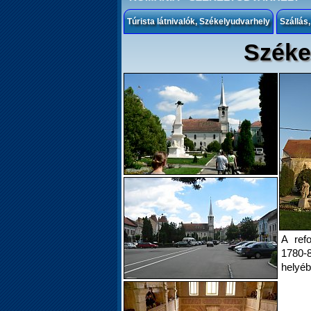
Túrista látnivalók, Székelyudvarhely
Szállás
Széke
A ref
1780-8
helyéb