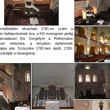
répfedelén olvasható 1781-es szám a
om befejezésének éve, a KG monogram pedig
amadarasi Kis Gergelyre a Református
gium rektorára, a templom építésének
tójára utal. Szószéke 1782-ben épült, 1783-
sárolják a harangokat.