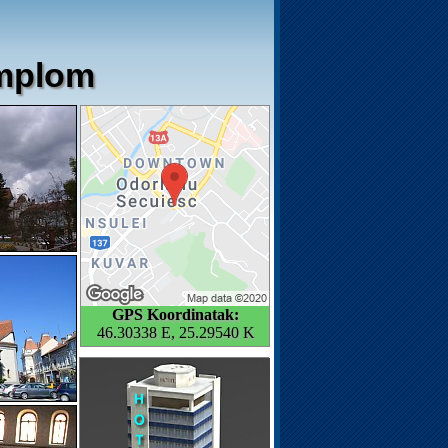
emplom
GPS Koordinatak:
46.30338 E, 25.29540 K