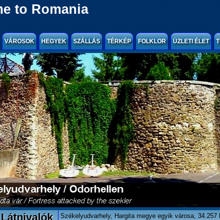
e to Romania
VÁROSOK
HEGYEK
SZÁLLÁS
TÉRKÉP
FOLKLOR
ÜZLETI ÉLET
T
Látnivalók
Székelyudvarhely, Hargita megye egyik városa, 34.257 