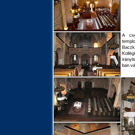
A cse
templ
Baczk
Kollé
irányi
ban vá