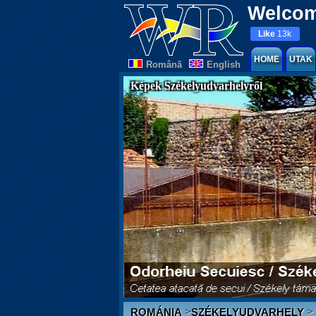
Welcom
Like
13k
HOME
UTAK
Românã
English
Képek Székelyudvarhelyről
>
>
ROMÁNIA
SZÉKELYUDVARHELY