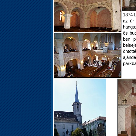
1874-b
az úr 
hangsz
ös bud
ben p
belsej
öntöt
ajánd
parkba