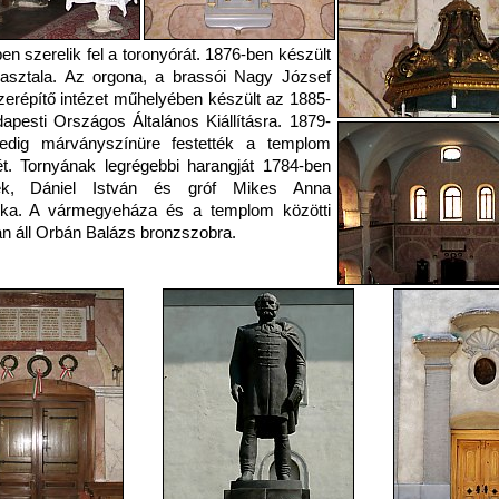
en szerelik fel a toronyórát. 1876-ben készült
asztala. Az orgona, a brassói Nagy József
erépítő intézet műhelyében készült az 1885-
apesti Országos Általános Kiállításra. 1879-
edig márványszínüre festették a templom
ét. Tornyának legrégebbi harangját 1784-ben
ték, Dániel István és gróf Mikes Anna
éka. A vármegyeháza és a templom közötti
n áll Orbán Balázs bronzszobra.