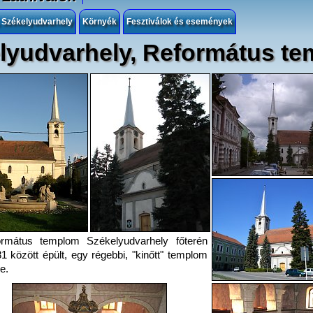
, Székelyudvarhely
Környék
Fesztiválok és események
lyudvarhely, Református t
ormátus templom Székelyudvarhely főterén
1 között épült, egy régebbi, "kinőtt" templom
e.