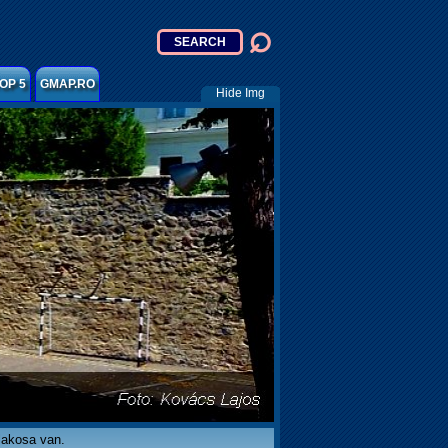
OP 5
GMAP.RO
Hide Img
lakosa van.