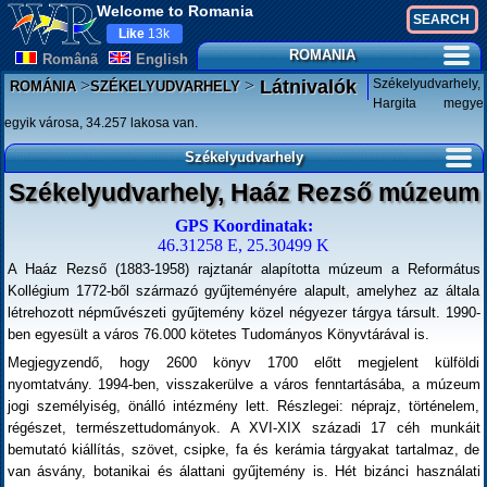
Welcome to Romania
Like
13k
ROMANIA
Românã
English
>
>
Székelyudvarhely,
Látnivalók
ROMÁNIA
SZÉKELYUDVARHELY
Hargita megye
egyik városa, 34.257 lakosa van.
Székelyudvarhely
Székelyudvarhely, Haáz Rezső múzeum
GPS Koordinatak:
46.31258 E, 25.30499 K
A Haáz Rezső (1883-1958) rajztanár alapította múzeum a Református
Kollégium 1772-ből származó gyűjteményére alapult, amelyhez az általa
létrehozott népművészeti gyűjtemény közel négyezer tárgya társult. 1990-
ben egyesült a város 76.000 kötetes Tudományos Könyvtárával is.
Megjegyzendő, hogy 2600 könyv 1700 előtt megjelent külföldi
nyomtatvány. 1994-ben, visszakerülve a város fenntartásába, a múzeum
jogi személyiség, önálló intézmény lett. Részlegei: néprajz, történelem,
régészet, természettudományok. A XVI-XIX századi 17 céh munkáit
bemutató kiállítás, szövet, csipke, fa és kerámia tárgyakat tartalmaz, de
van ásvány, botanikai és álattani gyűjtemény is. Hét bizánci használati