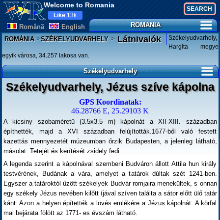
Welcome to Romania
Like
13k
ROMANIA
Românã
English
>
>
Székelyudvarhely,
Látnivalók
ROMÁNIA
SZÉKELYUDVARHELY
Hargita megye
egyik városa, 34.257 lakosa van.
Székelyudvarhely
Székelyudvarhely, Jézus szíve kápolna
GPS Koordinatak:
46.28766 E, 25.29103 K
A kicsiny szobaméretű (3.5x3.5 m) kápolnát a XII-XIII. században
építhették, majd a XVI században felújították.1677-ből való festett
kazettás mennyezetét múzeumban őrzik Budapesten, a jelenleg látható,
másolat. Tetejét és kerítését zsidely fedi.
A legenda szerint a kápolnával szembeni Budváron állott Attila hun király
testvérének, Budának a vára, amelyet a tatárok dúltak szét 1241-ben.
Egyszer a tatároktól űzött székelyek Budvár romjaira menekültek, s onnan
egy székely Jézus nevében kilőtt íjával szíven találta a sátor előtt ülő tatár
kánt. Azon a helyen építették a lövés emlékére a Jézus kápolnát. A körfal
mai bejárata fölött az 1771- es évszám látható.