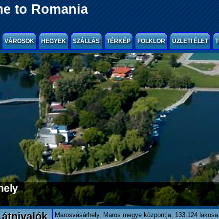
e to Romania
VÁROSOK
HEGYEK
SZÁLLÁS
TÉRKÉP
FOLKLOR
ÜZLETI ÉLET
T
átnivalók
Marosvásárhely, Maros megye központja, 133.124 lakosa