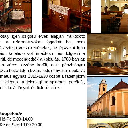
otály igen szigorú elvek alapján működött:
n a reformátusokat fogadott be, nem
lyezte a veszekedéseket, az éjszakai kinn
st, kötelező volt imádkozni és dolgozni a
rül, de megengedték a koldulás. 1788-ban az
t a város kezébe került, akik pénzhiányra
ozva bezárták a biztos fedelet nyújtó ispotályt.
rmátus egyház 1815-1830 között a fatemplom
e felépítik a jelenlegi templomot, parókiát,
nt iskolát lányok és fiuk részére.
átogatható:
Hé-Pé 9.00-14.00
Ke és Sze 18.00-20.00