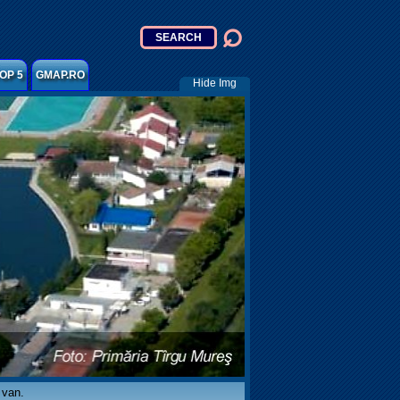
OP 5
GMAP.RO
Hide Img
 van.