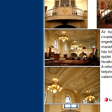
Az isp
csupá
engedé
maradá
ház kö
épüle
hivatk
A refo
helyér
valami
L