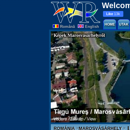
Welcom
Like
13k
HOME
UTAK
Românã
English
Képek Marosvásárhelyről
L
>
>
ROMÁNIA
MAROSVÁSÁRHELY