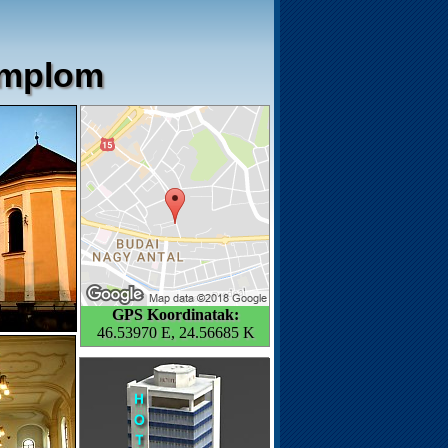
emplom
GPS Koordinatak:
46.53970 E, 24.56685 K