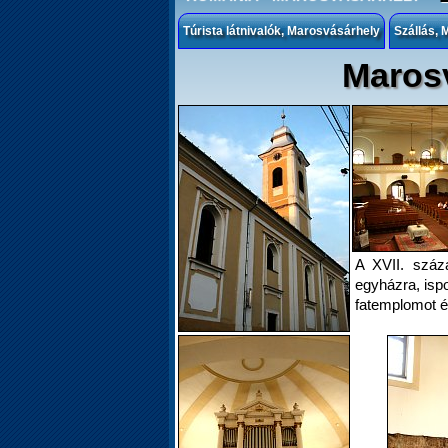
Túrista látnivalók, Marosvásárhely
Szállás,
Maros
A XVII. száz
egyházra, ispo
fatemplomot és