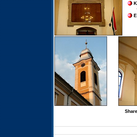
K
E
Share