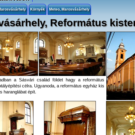
 Marosvásárhely
Környék
Meteo, Marosvásárhely
vásárhely, Református kist
adban a Sásvári család földet hagy a református
tályépítési célra. Ugyanoda, a református egyház kis
 haranglábat épít.