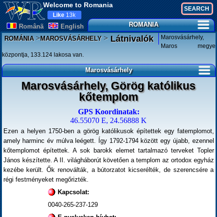
Welcome to Romania
Like
13k
ROMANIA
Românã
English
>
>
Marosvásárhely,
Látnivalók
ROMÁNIA
MAROSVÁSÁRHELY
Maros megye
központja, 133.124 lakosa van.
Marosvásárhely
Marosvásárhely, Görög katólikus
kőtemplom
GPS Koordinatak:
46.55070 E, 24.56888 K
Ezen a helyen 1750-ben a görög katólikusok építettek egy fatemplomot,
amely harminc év múlva leégett. Így 1792-1794 között egy újabb, ezennel
kőtemplomot építettek. A sok barokk elemet tartalmazó terveket Topler
János készítette. A II. világháborút követően a templom az ortodox egyház
kezébe került. Ők renoválták, a bútorzatot kicserélték, de szerencsére a
régi festményeket megőrizték.
Kapcsolat:
0040-265-237-129