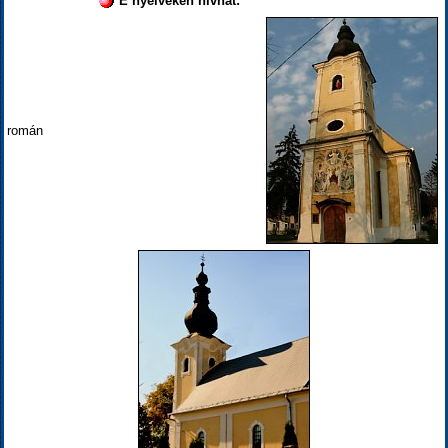
E nyelveken hívhat:
román