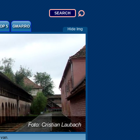
OP 5
GMAP.RO
Hide Img
 van.