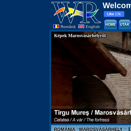
Welcom
Like
13k
HOME
UTAK
Românã
English
Képek Marosvásárhelyről
L
>
>
ROMÁNIA
MAROSVÁSÁRHELY