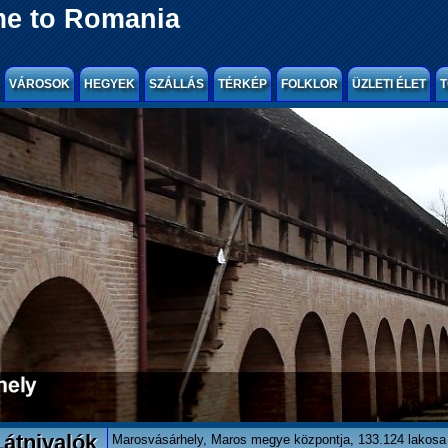
e to Romania
VÁROSOK
HEGYEK
SZÁLLÁS
TÉRKÉP
FOLKLOR
ÜZLETI ÉLET
T
átnivalók
Marosvásárhely, Maros megye központja, 133.124 lakosa