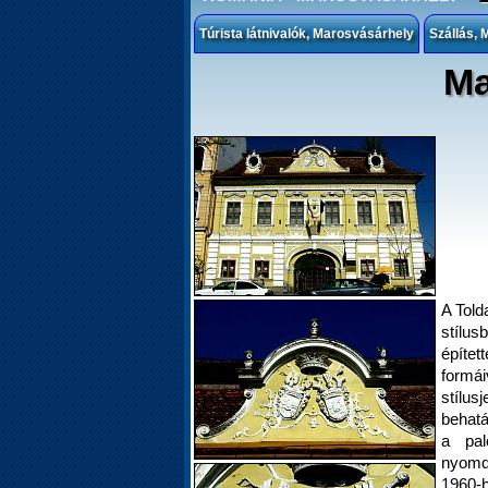
Túrista látnivalók, Marosvásárhely
Szállás,
Ma
A Told
stílu
építet
formá
stílu
behatá
a pal
nyomd
1960-