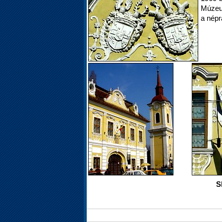
Múzeum
a népr
S