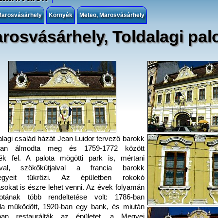
 Marosvásárhely
Környék
Meteo, Marosvásárhely
rosvásárhely, Toldalagi pal
alagi család házát Jean Luidor tervező barokk
sban álmodta meg és 1759-1772 között
ték fel. A palota mögötti park is, mértani
ival, szökőkútjaival a francia barokk
sjegyeit tükrözi. Az épületben rokokó
sokat is észre lehet venni. Az évek folyamán
otának több rendeltetése volt: 1786-ban
a működött, 1920-ban egy bank, és miután
ban restaurálták az épületet, a Megyei