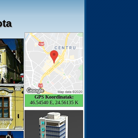
ota
GPS Koordinatak:
46.54540 E, 24.56135 K