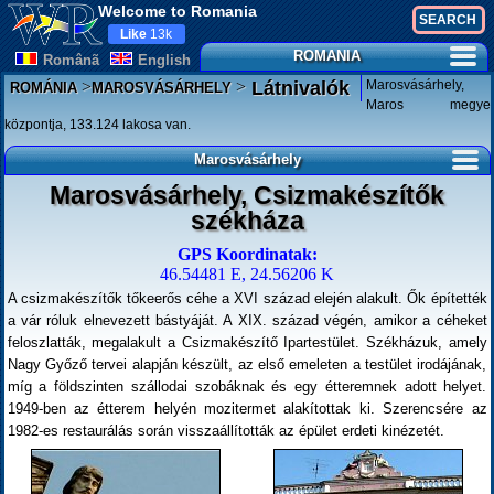
Welcome to Romania
Like
13k
ROMANIA
Românã
English
>
>
Marosvásárhely,
Látnivalók
ROMÁNIA
MAROSVÁSÁRHELY
Maros megye
központja, 133.124 lakosa van.
Marosvásárhely
Marosvásárhely, Csizmakészítők
székháza
GPS Koordinatak:
46.54481 E, 24.56206 K
A csizmakészítők tőkeerős céhe a XVI század elején alakult. Ők építették
a vár róluk elnevezett bástyáját. A XIX. század végén, amikor a céheket
feloszlatták, megalakult a Csizmakészítő Ipartestület. Székházuk, amely
Nagy Győző tervei alapján készült, az első emeleten a testület irodájának,
míg a földszinten szállodai szobáknak és egy étteremnek adott helyet.
1949-ben az étterem helyén mozitermet alakítottak ki. Szerencsére az
1982-es restaurálás során visszaállították az épület erdeti kinézetét.