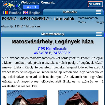
Welcome to Romania
Like
13k
ROMANIA
Românã
English
>
>
Marosvásárhely,
Látnivalók
ROMÁNIA
MAROSVÁSÁRHELY
Maros megye
központja, 133.124 lakosa van.
Marosvásárhely
Marosvásárhely, Legények háza
GPS Koordinatak:
46.54978 E, 24.55938 K
A XX.század elején Marosvásárhelyen két bordélyház működött. Az egyik
a Malom utcában, oda jártak a tisztek, a másik pedig a "Legények háza",
amelyet Elefánt Károly terveztetett Toroczkai Wigand Ede építésszel. A
szecessziós stílusjegyekkel rendelkező épületben volt egy vendéglő és
egy belső udvar, amelyről több szoba nyúlt. Az udvarnak volt egy hátsó
kijárata is. A lányok orvosi felügyelet alatt álltak, és ha szükség volt rá
kezelésben is részesültek.