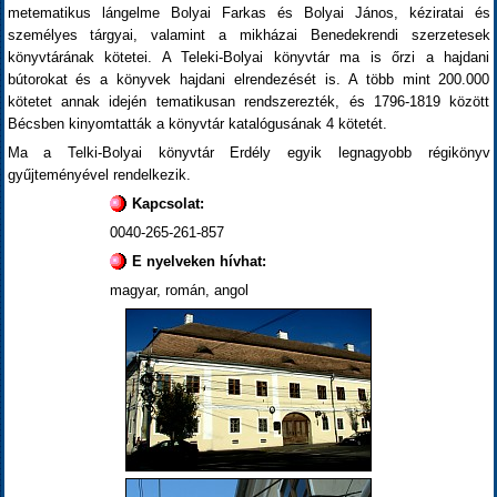
metematikus lángelme Bolyai Farkas és Bolyai János, kéziratai és
személyes tárgyai, valamint a mikházai Benedekrendi szerzetesek
könyvtárának kötetei. A Teleki-Bolyai könyvtár ma is őrzi a hajdani
bútorokat és a könyvek hajdani elrendezését is. A több mint 200.000
kötetet annak idején tematikusan rendszerezték, és 1796-1819 között
Bécsben kinyomtatták a könyvtár katalógusának 4 kötetét.
Ma a Telki-Bolyai könyvtár Erdély egyik legnagyobb régikönyv
gyűjteményével rendelkezik.
Kapcsolat:
0040-265-261-857
E nyelveken hívhat:
magyar, román, angol