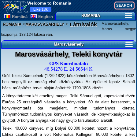
Welcome to Romania
Like
13k
ROMANIA
Românã
English
>
>
Marosvásárhely,
Látnivalók
ROMÁNIA
MAROSVÁSÁRHELY
Maros megye
központja, 133.124 lakosa van.
Marosvásárhely
Marosvásárhely, Teleki könyvtár
GPS Koordinatak:
46.54278 E, 24.56544 K
Gróf Teleki Sámuelnek (1739-1822) köszönhetően Marovásárhelyen 1802-
ben megnyílt az ország első közkönyvtára. Az épületet Ignatz Schlaff
bécsi műépítész tervei alpján építették 1799-1808 között.
A könyvtárterem két emeltnyi magas. Telki Sámuel gróf, kapcsolatai révén
Európa 25 országából vásárolta a könyveket. 60 év alatt beszerzett, a
könyvnyomtatás óta megjelent, minden tudományos kötetet.
Túlnyomórészt tudományos könyveket vásárolt, de könyvritkaságokat is
gyűjtött. A könytár anyaga két nagy gyűjtő társulásából alakult.
Teleki 40.000 könyvet, míg Bolyai 80.000 kötetet hozott a könyvtárba.
Ehhez csatlakozott a volt Református Kollégium 90.000 kötete, a két