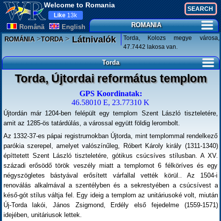
Welcome to Romania
Like
13k
ROMANIA
Românã
English
>
>
Torda, Kolozs megye városa,
Látnivalók
ROMÁNIA
TORDA
47.7442 lakosa van.
Torda
Torda, Újtordai református templom
GPS Koordinatak:
46.58010 E, 23.77310 K
Újtordán már 1204-ben felépült egy templom Szent László tiszteletére,
amit az 1285-ös tatárdúlás, a várossal együtt földig lerombolt.
Az 1332-37-es pápai registrumokban Újtorda, mint templommal rendelkező
parókia szerepel, amelyet valószínűleg, Róbert Károly király (1311-1340)
építtetett Szent László tiszteletére, gótikus csúcsíves stílusban. A XV.
századi erősödő török veszély miatt a templomot 6 félköríves és egy
négyszögletes bástyával erősített várfallal vették körül.. Az 1504-i
renoválás alkalmával a szentélyben és a sekrestyében a csúcsívest a
késő-gót stílus váltja fel. Egy ideig a templom az unitáriusoké volt, miután
Új-Torda lakói, János Zsigmond, Erdély első fejedelme (1559-1571)
idejében, unitáriusok lettek.