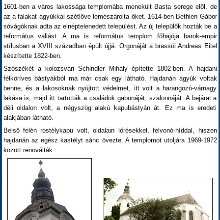
1601-ben a város lakossága templomába menekült Basta serege elől, de
az a falakat ágyúkkal szétlőve lemészárolta őket. 1614-ben Bethlen Gábor
sóvágóknak adta az elnéptelenedett települést. Az új települők hozták be a
református vallást. A ma is református templom főhajója barok-empir
stílusban a XVIII században épült újjá. Orgonáját a brassói Andreas Eitel
készítette 1822-ben.
Szószékét a kolozsvári Schindler Mihály építette 1802-ben. A hajdani
félköríves bástyákból ma már csak egy látható. Hajdanán ágyúk voltak
benne, és a lakosoknak nyújtott védelmet, itt volt a harangozó-várnagy
lakása is, majd itt tartották a családok gabonáját, szalonnáját. A bejárat a
déli oldalon volt, a négyszög alakú kapubástyán át. Ez ma is eredeti
alakjában látható.
Belső felén rostélykapu volt, oldalain lőrésekkel, felvonó-híddal, hiszen
hajdanán az egész kastélyt sánc övezte. A templomot utoljára 1969-1972
között renoválták.