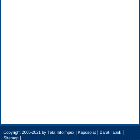
|
|
Copyright 2005-2021 by Teta Infoimpex |
Kapcsolat
Baráti lapok
|
Sitemap