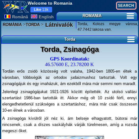
Welcome to Romania
Like
13k
ROMANIA
Românã
English
>
>
Torda, Kolozs megye városa,
Látnivalók
ROMÁNIA
TORDA
47.7442 lakosa van.
Torda
Torda, Zsinagóga
GPS Koordinatak:
46.57600 E, 23.78200 K
Tordán erős zsidó közösség volt valaha, 1942-ben 1805-en éltek a
városban, többségük az ortodox judaizmushoz tartoztak. Volt egy
zsinagógájuk és egy imaházuk, ám ezekből mára már semmi nem maradt.
Jelenlegi zsinagógájukat 1921-1926 között építették. Az utolsó vallási
szertartást 1986-ban tartották itt. Akkor még olt 10 zsidó férfi, ennyi
elengedhetetlenül szükséges a szertartáshoz, mára már csak összesen
10-en élnek a városban.
A zsinagóga kívülről jól néz ki, ám belseje elhagyatott, bútorai már
nincsenek, csak a díszes vaskályhák várják türelmesen, amíg a rozsda
megeszi őket.