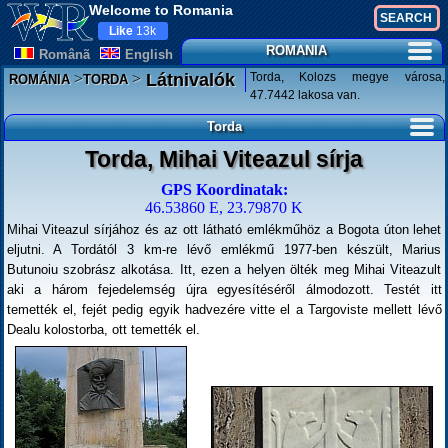
Welcome to Romania
Like
13k
ROMANIA
Românã
English
>
>
Torda, Kolozs megye városa,
Látnivalók
ROMÁNIA
TORDA
47.7442 lakosa van.
Torda
Torda, Mihai Viteazul sírja
GPS Koordinatak:
46.53860 E, 23.79870 K
Mihai Viteazul sírjához és az ott látható emlékműhöz a Bogota úton lehet
eljutni. A Tordától 3 km-re lévő emlékmű 1977-ben készült, Marius
Butunoiu szobrász alkotása. Itt, ezen a helyen ölték meg Mihai Viteazult
aki a három fejedelemség újra egyesítéséről álmodozott. Testét itt
temették el, fejét pedig egyik hadvezére vitte el a Targoviste mellett lévő
Dealu kolostorba, ott temették el.