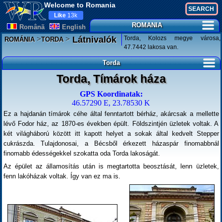
Welcome to Romania
Like
13k
ROMANIA
Românã
English
>
>
Torda, Kolozs megye városa,
Látnivalók
ROMÁNIA
TORDA
47.7442 lakosa van.
Torda
Torda, Tímárok háza
GPS Koordinatak:
46.57290 E, 23.78530 K
Ez a hajdanán tímárok céhe által fenntartott bérház, akárcsak a mellette
lévő Fodor ház, az 1870-es években épült. Földszintjén üzletek voltak. A
két világháború között itt kapott helyet a sokak által kedvelt Stepper
cukrászda. Tulajdonosai, a Bécsből érkezett házaspár finomabbnál
finomabb édességekkel szokatta oda Torda lakoságát.
Az épület az államosítás után is megtartotta beosztását, lenn üzletek,
fenn lakóházak voltak. Így van ez ma is.