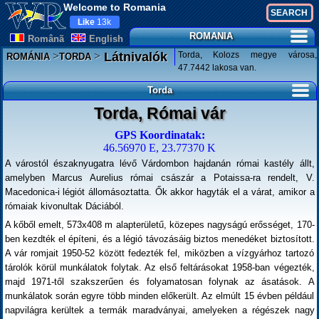
Welcome to Romania
Like
13k
ROMANIA
Românã
English
>
>
Torda, Kolozs megye városa,
Látnivalók
ROMÁNIA
TORDA
47.7442 lakosa van.
Torda
Torda, Római vár
GPS Koordinatak:
46.56970 E, 23.77370 K
A várostól északnyugatra lévő Várdombon hajdanán római kastély állt,
amelyben Marcus Aurelius római császár a Potaissa-ra rendelt, V.
Macedonica-i légiót állomásoztatta. Ők akkor hagyták el a várat, amikor a
rómaiak kivonultak Dáciából.
A kőből emelt, 573x408 m alapterületű, közepes nagyságú erősséget, 170-
ben kezdték el építeni, és a légió távozásáig biztos menedéket biztosított.
A vár romjait 1950-52 között fedezték fel, miközben a vízgyárhoz tartozó
tárolók körül munkálatok folytak. Az első feltárásokat 1958-ban végezték,
majd 1971-től szakszerűen és folyamatosan folynak az ásatások. A
munkálatok során egyre több minden előkerült. Az elmúlt 15 évben például
napvilágra kerültek a termák maradványai, amelyeken a régészek nagy