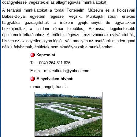
odafigyeléssel végezték el az állagmegóvási munkálatokat.
A feltárási munkálatokat a tordai Történelmi Múzeum és a kolozsvári
Bábes-Bólyai egyetem régészei végzik. Munkájuk során értékes
tárgyakkal gazdagították a múzem gyűjteményét de ugyanakkor
hozzájárultak a hajdani római település, Potaissa, legjelentősebb
épületének feltárásához. A területet régészeti rezervációnak nyilvánították,
hiszen ez az egyetlen olyan légiós vár, amelyen az ásatások minden gond
nélkül folyhatnak, épületek nem akadályozzák a munkálatokat.
Kapcsolat
Tel : 0040-264-311-826
E-mail: muzeulturda@yahoo.com
E nyelveken hívhat:
román, angol, francia