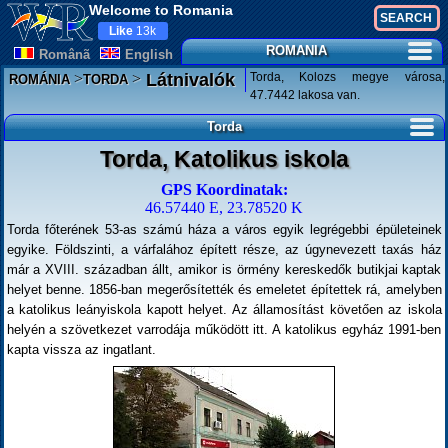
Welcome to Romania
Like
13k
ROMANIA
Românã
English
>
>
Torda, Kolozs megye városa,
Látnivalók
ROMÁNIA
TORDA
47.7442 lakosa van.
Torda
Torda, Katolikus iskola
GPS Koordinatak:
46.57440 E, 23.78520 K
Torda főterének 53-as számú háza a város egyik legrégebbi épületeinek
egyike. Földszinti, a várfalához épített része, az úgynevezett taxás ház
már a XVIII. században állt, amikor is örmény kereskedők butikjai kaptak
helyet benne. 1856-ban megerősítették és emeletet építettek rá, amelyben
a katolikus leányiskola kapott helyet. Az államosítást követően az iskola
helyén a szövetkezet varrodája működött itt. A katolikus egyház 1991-ben
kapta vissza az ingatlant.