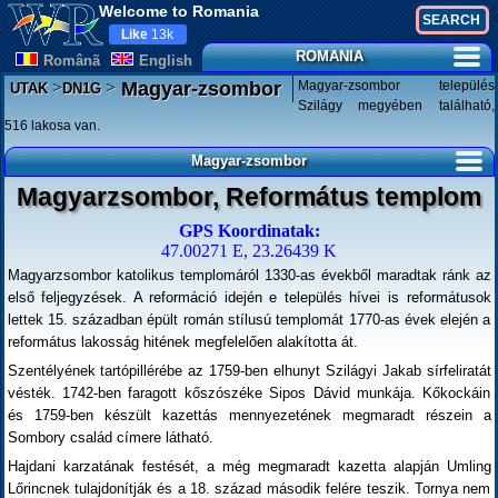
Welcome to Romania
Like
13k
ROMANIA
Românã
English
>
>
Magyar-zsombor település
Magyar-zsombor
UTAK
DN1G
Szilágy megyében található,
516 lakosa van.
Magyar-zsombor
Magyarzsombor, Református templom
GPS Koordinatak:
47.00271 E, 23.26439 K
Magyarzsombor katolikus templomáról 1330-as évekből maradtak ránk az
első feljegyzések. A reformáció idején e település hívei is reformátusok
lettek 15. században épült román stílusú templomát 1770-as évek elején a
református lakosság hitének megfelelően alakította át.
Szentélyének tartópillérébe az 1759-ben elhunyt Szilágyi Jakab sírfeliratát
vésték. 1742-ben faragott kőszószéke Sipos Dávid munkája. Kőkockáin
és 1759-ben készült kazettás mennyezetének megmaradt részein a
Sombory család címere látható.
Hajdani karzatának festését, a még megmaradt kazetta alapján Umling
Lőrincnek tulajdonítják és a 18. század második felére teszik. Tornya nem