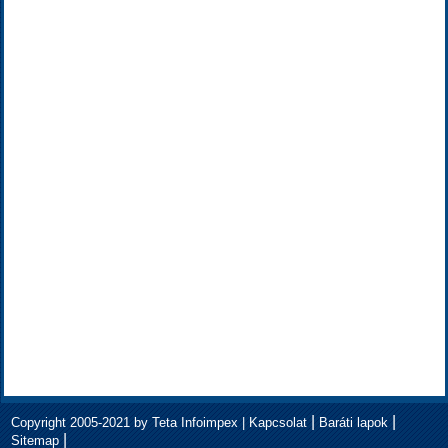
|
|
Copyright 2005-2021 by Teta Infoimpex |
Kapcsolat
Baráti lapok
|
Sitemap