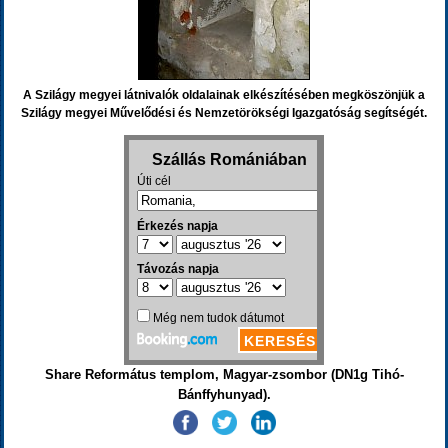
A Szilágy megyei látnivalók oldalainak elkészítésében megköszönjük a
Szilágy megyei Művelődési és Nemzetörökségi Igazgatóság segítségét.
Share Református templom, Magyar-zsombor (DN1g Tihó-
Bánffyhunyad).