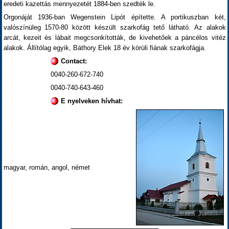
eredeti kazettás mennyezetét 1884-ben szedték le.
Orgonáját 1936-ban Wegenstein Lipót építette. A portikuszban két,
valószínüleg 1570-80 között készült szarkofág tető látható. Az alakok
arcát, kezeit és lábait megcsonkították, de kivehetőek a páncélos vitéz
alakok. Állítólag egyik, Báthory Elek 18 év körüli fiának szarkofágja.
Contact:
0040-260-672-740
0040-740-643-460
E nyelveken hívhat:
magyar, román, angol, német