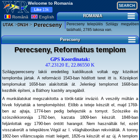
Welcome to Romania
Like
13k
ROMANIA
Românã
English
>
>
Perecseny település Szilágy megyében
Perecseny
UTAK
DN1H
található, 2785 lakosa van.
Perecseny
Perecseny, Református templom
GPS Koordinatak:
47.23120 E, 22.86550 K
Szilágyperecseny lakói eredetileg katólikusok voltak egy közékori
templomba jártak. A reformáció 1543-ban hódított teret itt is. Középkori
templomukat 1658-ban alakították át. Jelenlegi templomot 1668-ban
kezdték építeni, a Báthory kastély anyagából.
A munkálatokat megszakitotta a török-tatár invázió. A veszély múltán a
hívek folytatták a templomépítést. Előbb a teteje készült el, majd 1769-
ben az ajtaja, 1774-ben pedig befejezték a tornyot. Szószéke és
szószékkoronája 1782-ben, karzata 1809-ben készült. 1848-ban
feljánlottak egy 1790-ben öntött harangot. Nem használták fel, ezért
visszakerült a településre.Végül az I. világháborúban rekvirálták. A torony
1802-ben villámcsapás miatt leégett, 1826-ra készült el az új. A templom