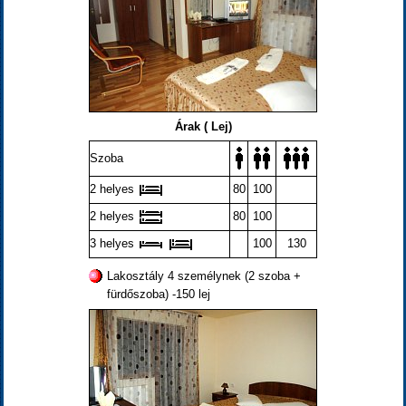
Árak ( Lej)
Szoba
2 helyes
80
100
2 helyes
80
100
3 helyes
100
130
Lakosztály 4 személynek (2 szoba +
fürdőszoba) -150 lej