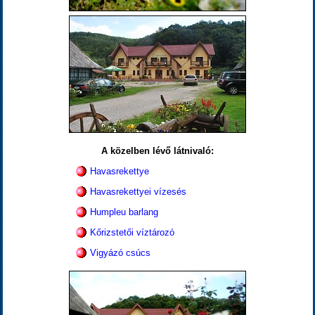
A közelben lévő látnivaló:
Havasrekettye
Havasrekettyei vízesés
Humpleu barlang
Kőrizstetői víztározó
Vigyázó csúcs