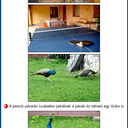
A panzió udvarán szabadon járkálnak a pávák és látható egy őzike is.