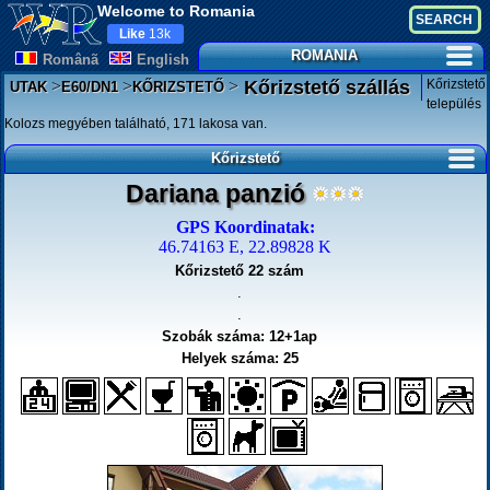
Welcome to Romania
Like
13k
ROMANIA
Românã
English
>
>
>
Kőrizstető
Kőrizstető szállás
UTAK
E60/DN1
KŐRIZSTETŐ
település
Kolozs megyében található, 171 lakosa van.
Kőrizstető
Dariana panzió
GPS Koordinatak:
46.74163 E, 22.89828 K
Kőrizstető 22 szám
.
.
Szobák száma: 12+1ap
Helyek száma: 25